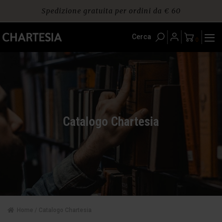
Skip
SCONTI FINO AL 40%! Approfittane ora!
to
content
Spedizione gratuita per ordini da € 60
Cerca
0
Catalogo Chartesia
Home
/ Catalogo Chartesia