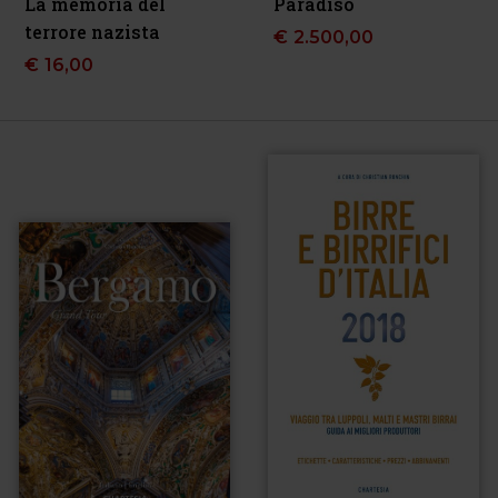
La memoria del
Paradiso
terrore nazista
€
2.500,00
€
16,00