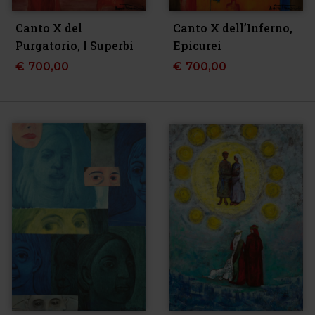
Canto X del
Canto X dell’Inferno,
Purgatorio, I Superbi
Epicurei
€
700,00
€
700,00