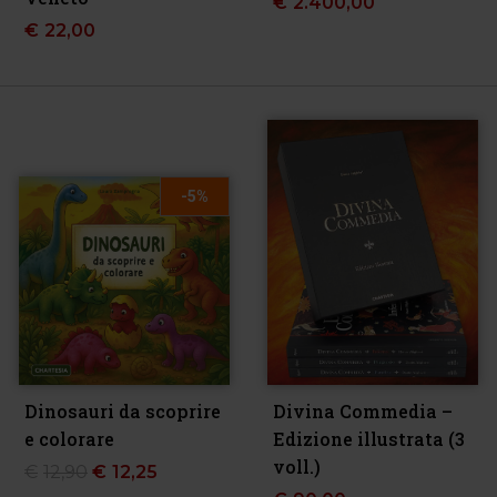
€
2.400,00
€
22,00
-5%
Dinosauri da scoprire
Divina Commedia –
e colorare
Edizione illustrata (3
voll.)
€
12,90
€
12,25