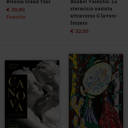
Brescia Grand Tour
Bunker Valentin. Lo
sterminio nazista
€
39,90
attraverso il lavoro
Esaurito
forzato
€
22,00