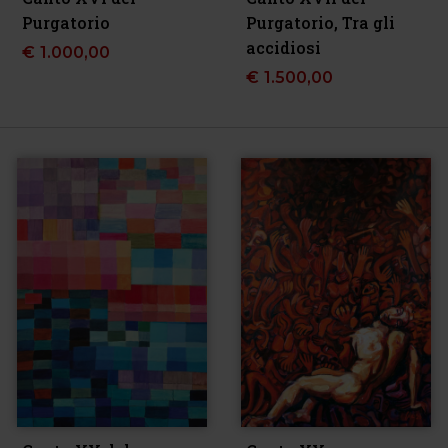
Purgatorio
Purgatorio, Tra gli
accidiosi
€
1.000,00
€
1.500,00