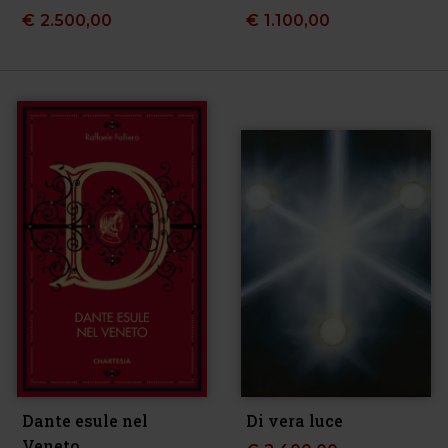
€
2.500,00
€
1.100,00
Dante esule nel
Di vera luce
Veneto