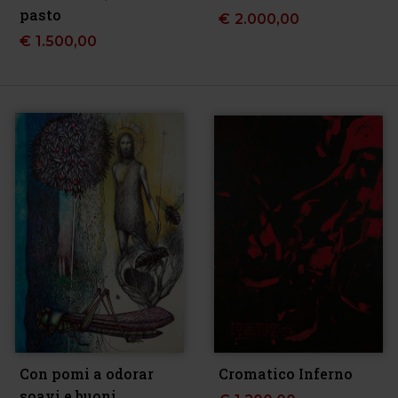
pasto
€
2.000,00
€
1.500,00
Con pomi a odorar
Cromatico Inferno
soavi e buoni