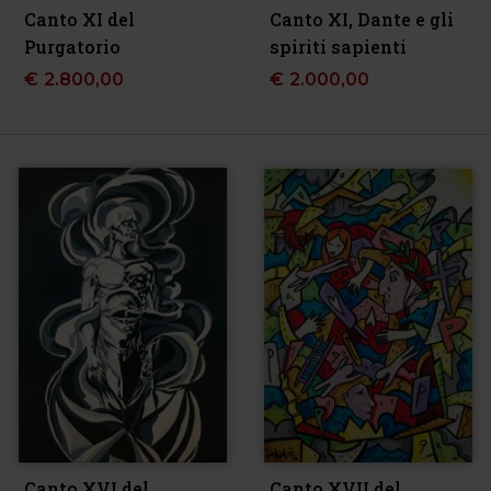
Canto XI del
Canto XI, Dante e gli
Purgatorio
spiriti sapienti
€
2.800,00
€
2.000,00
Canto XVI del
Canto XVII del