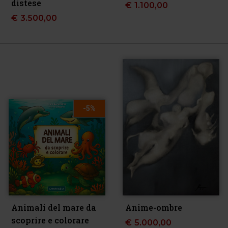
distese
€
1.100,00
€
3.500,00
-5%
Animali del mare da
Anime-ombre
scoprire e colorare
€
5.000,00