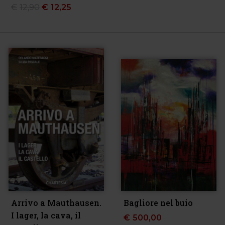
€
12,90
€
12,25
Arrivo a Mauthausen.
Bagliore nel buio
I lager, la cava, il
€
500,00