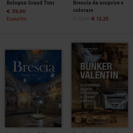
Bologna Grand Tour
Brescia da scoprire e
colorare
€
39,90
Esaurito
€
12,90
€
12,25