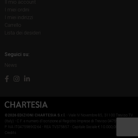
Il mio account
I miei ordini
I miei indirizzi
Carrello
Lista dei desideri
Seguici su:
News
©2026 EDIZIONI CHARTESIA S.r.l.
- Viale IV Novembre 85, 31100 Treviso TV
(Italy) -
C.F. e numero d'iscrizione al Registro Imprese di Treviso 04759890264 -
P. IVA IT04759890264 - REA TV375857 - Capitale Sociale € 10.000,00 i.v.
-
Credits