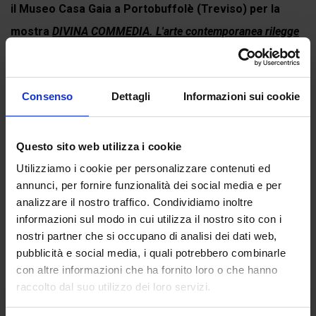
il Museo Casa Gaia a Portobuffolè (Treviso) per la
mostra
DIVINA COMMEDIA. L'arte contemporanea rilegge
Dante Alighieri
. Puoi comunque preordinarla...
Continua a leggere
Consenso
Dettagli
Informazioni sui cookie
Questo sito web utilizza i cookie
Recensioni
Utilizziamo i cookie per personalizzare contenuti ed
annunci, per fornire funzionalità dei social media e per
Ancora non ci sono recensioni.
analizzare il nostro traffico. Condividiamo inoltre
Recensisci per primo ““Pape Satan, aleppe””
informazioni sul modo in cui utilizza il nostro sito con i
(Click here to login and review this product)
nostri partner che si occupano di analisi dei dati web,
pubblicità e social media, i quali potrebbero combinarle
con altre informazioni che ha fornito loro o che hanno
raccolto dal suo utilizzo dei loro servizi.