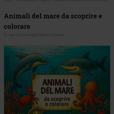
Home
/
Temi
/
Bambini e ragazzi
/ Animali del mare da scoprire e colorare
Animali del mare da scoprire e
colorare
Di:
Laura Zamprogna
,
Marco Gottardi
.
-5%