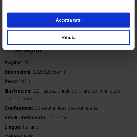
Accetta tutti
Leggi l'estratto
Rifiuta
Dettaglio
Pagine:
48
Dimensioni:
222x220x6 mm
Peso:
210 g
Illustrazioni:
22 illustrazioni da colorare con miniature-
guida a colori
Confezione:
Copertina flessibile con alette
Età di riferimento:
Dai 3 anni
Lingue:
Italiano
Collana:
Kids