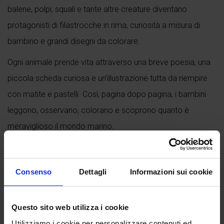
balene, polpi, squali e tante altre creature diventano
protagonisti di filastrocche in rima, curiosità a misura di
bambino e grandi disegni da colorare.
Ogni animale prende vita attraverso una breve poesia, una
piccola scheda curiosa e un’illustrazione tutta da riempire
con matite e pastelli. Così, pagina dopo pagina, i bambini
leggono, osservano, colorano e scoprono quanto è
meraviglioso il mondo marino.
Rime, colori e creature marine
Dal pesce palla che si gonfia quando si spaventa al
Consenso
Dettagli
Informazioni sui cookie
cavalluccio marino che nuota all’indietro, dal tricheco che
riposa galleggiando in verticale al granchio che protegge la
Questo sito web utilizza i cookie
sua compagna, il libro racconta
22 animali del mare
con
Utilizziamo i cookie per personalizzare contenuti ed