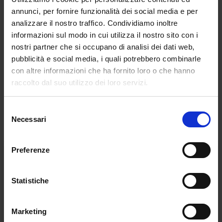
un tono giocoso, poetico e pieno di stupore.
annunci, per fornire funzionalità dei social media e per
analizzare il nostro traffico. Condividiamo inoltre
Le filastrocche aiutano i bambini a memorizzare nomi,
informazioni sul modo in cui utilizza il nostro sito con i
caratteristiche e piccole particolarità degli animali. Inoltre,
nostri partner che si occupano di analisi dei dati web,
le curiosità scientifiche aggiungono informazioni semplici
pubblicità e social media, i quali potrebbero combinarle
con altre informazioni che ha fornito loro o che hanno
ma sorprendenti: il delfino può...
raccolto dal suo utilizzo dei loro servizi.
Continua a leggere
Selezione
Necessari
del
consenso
Preferenze
Statistiche
Marketing