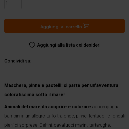
Animali
del
mare
da
Aggiungi al carrello
scoprire
e
colorare
Aggiungi alla lista dei desideri
quantità
Condividi su:
Maschera, pinne e pastelli: si parte per un’avventura
coloratissima sotto il mare!
Animali del mare da scoprire e colorare
accompagna i
bambini in un allegro tuffo tra onde, pinne, tentacoli e fondali
pieni di sorprese. Delfini, cavallucci marini, tartarughe,