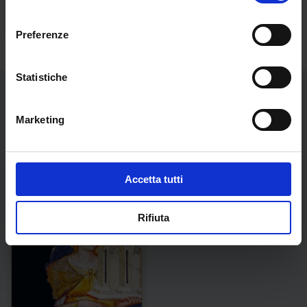
consenso
Preferenze
Statistiche
Marketing
Libri dell'autore
Accetta tutti
Rifiuta