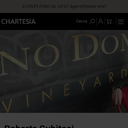
Skip
SCONTI FINO AL 40%! Approfittane ora!
to
content
Spedizione gratuita per ordini da € 60
Cerca
0