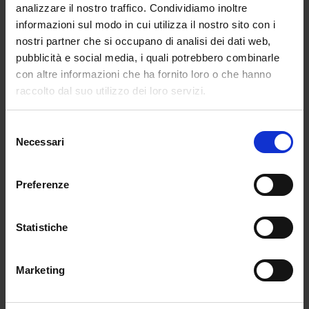
analizzare il nostro traffico. Condividiamo inoltre
curvilinei, è approdata nel tempo a una gestualità quasi
informazioni sul modo in cui utilizza il nostro sito con i
espressionista, fermandosi nel punto di equilibrio tra queste
nostri partner che si occupano di analisi dei dati web,
due forze apparentemente antitetiche.
pubblicità e social media, i quali potrebbero combinarle
con altre informazioni che ha fornito loro o che hanno
raccolto dal suo utilizzo dei loro servizi.
Al momento l'opera non è disponibile per la spedizione.
Selezione
Resterà in esposizione fino al 16 gennaio 2022 presso
Necessari
del
il Museo Casa Gaia a...
consenso
Preferenze
Continua a leggere
Statistiche
Recensioni
Marketing
Ancora non ci sono recensioni.