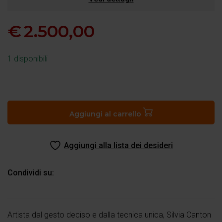
€
2.500,00
1 disponibili
Dante
che
osserva
Aggiungi al carrello
la
montagna
Aggiungi alla lista dei desideri
del
Purgatorio
quantità
Condividi su:
Artista dal gesto deciso e dalla tecnica unica, Silvia Canton