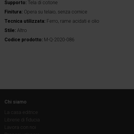
Supporto:
Tela di cotone
Finitura:
Opera su telaio, senza cornice
Tecnica utilizzata:
Ferro, rame acidati e olio
Stile:
Altro
Codice prodotto:
M-Q-2020-086
Chi siamo
La casa editrice
Librerie di fiducia
Lavora con noi