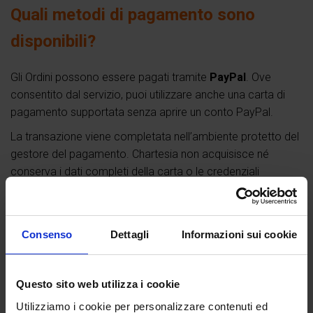
Quali metodi di pagamento sono
disponibili?
Gli Ordini possono essere pagati tramite
PayPal
. Ove
consentito dal servizio, puoi utilizzare anche una carta di
pagamento supportata senza aprire un conto PayPal.
La transazione viene completata nell’ambiente protetto del
gestore del pagamento. Chartesia non acquisisce né
conserva i dati completi della carta o le credenziali
utilizzate.
Per maggiori dettagli consulta la pagina
Pagamenti
.
Consenso
Dettagli
Informazioni sui cookie
Quando viene effettuato il
pagamento?
Questo sito web utilizza i cookie
Utilizziamo i cookie per personalizzare contenuti ed