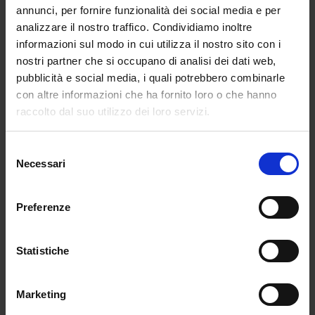
Il pagamento viene eseguito durante la procedura di
annunci, per fornire funzionalità dei social media e per
acquisto. L’Ordine può essere evaso soltanto dopo l’esito
analizzare il nostro traffico. Condividiamo inoltre
informazioni sul modo in cui utilizza il nostro sito con i
positivo della transazione.
nostri partner che si occupano di analisi dei dati web,
In caso di pagamento non autorizzato, interrotto o non
pubblicità e social media, i quali potrebbero combinarle
completato, Chartesia non potrà procedere all’evasione
con altre informazioni che ha fornito loro o che hanno
dell’Ordine.
raccolto dal suo utilizzo dei loro servizi.
Posso richiedere fattura o ricevuta?
Selezione
Necessari
del
consenso
Sì. Durante la procedura di acquisto puoi scegliere se
ricevere
fattura o ricevuta
.
Preferenze
Per richiedere la fattura, seleziona l’apposita opzione e
inserisci tutti i dati fiscali richiesti prima di trasmettere
Statistiche
l’Ordine. Verifica in particolare il codice fiscale o la partita
IVA e, quando richiesti, il codice destinatario o l’indirizzo
Marketing
PEC.