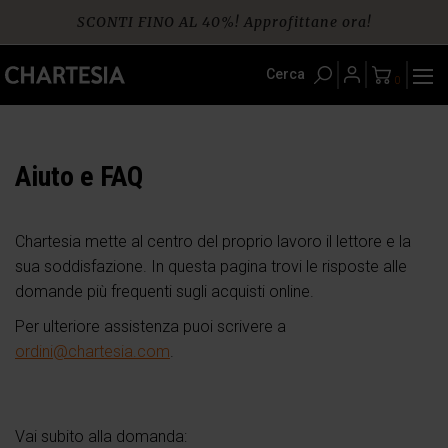
Skip
SCONTI FINO AL 40%! Approfittane ora!
to
content
Spedizione gratuita per ordini da € 60
Cerca
0
Aiuto e FAQ
Chartesia mette al centro del proprio lavoro il lettore e la
sua soddisfazione. In questa pagina trovi le risposte alle
domande più frequenti sugli acquisti online.
Per ulteriore assistenza puoi scrivere a
ordini@chartesia.com
.
Vai subito alla domanda: