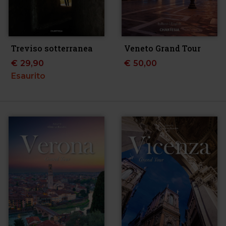
Treviso sotterranea
Veneto Grand Tour
€
29,90
€
50,00
Esaurito