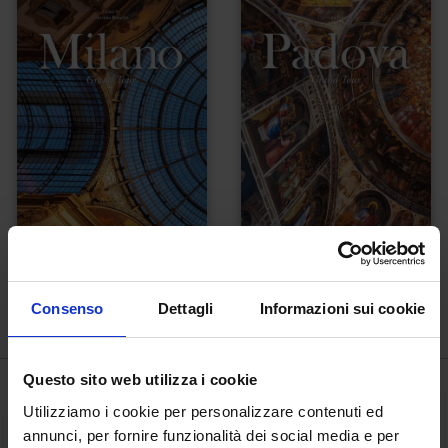
Milano Grand Tour
Padova Grand Tour
€
50,00
€
50,00
Consenso
Dettagli
Informazioni sui cookie
Questo sito web utilizza i cookie
Utilizziamo i cookie per personalizzare contenuti ed
annunci, per fornire funzionalità dei social media e per