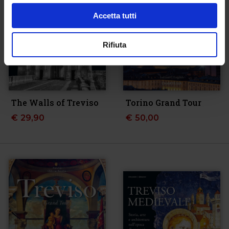
Accetta tutti
Rifiuta
The Walls of Treviso
Torino Grand Tour
€
29,90
€
50,00