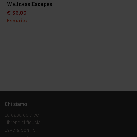
Wellness Escapes
€
36,00
Esaurito
Chi siamo
La casa editrice
Librerie di fiducia
Lavora con noi