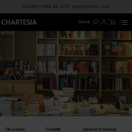
Skip
SCONTI FINO AL 40%! Approfittane ora!
to
content
Spedizione gratuita per ordini da € 60
Cerca
0
Librerie
Chi siamo
Contatti
Librerie di fiducia