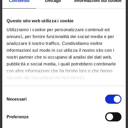
Consenso
Dettagli
Informazioni sui cookie
Questo sito web utilizza i cookie
Utilizziamo i cookie per personalizzare contenuti ed
annunci, per fornire funzionalità dei social media e per
analizzare il nostro traffico. Condividiamo inoltre
informazioni sul modo in cui utilizza il nostro sito con i
nostri partner che si occupano di analisi dei dati web,
pubblicità e social media, i quali potrebbero combinarle
BOOKSHOP PDE PALAZZO DELLE ESPOSIZIONI
con altre informazioni che ha fornito loro o che hanno
via Milano 15/17
raccolto dal suo utilizzo dei loro servizi.
00184 Roma
Telefono
:
06 696271207
Selezione
LIBRERIA CICERONE
Necessari
del
largo Chigi 1
consenso
00187 Roma
Preferenze
Telefono
:
06 69941554