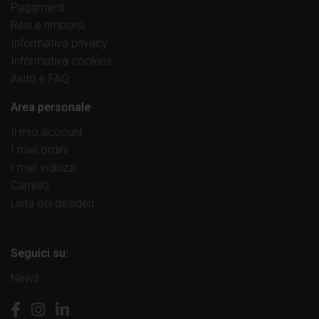
Pagamenti
50122 Firenze
Resi e rimborsi
Telefono
:
055 2466302
Informativa privacy
Informativa cookies
PAPERBACK EXCHANGE
Aiuto e FAQ
via delle Oche 4/R
50122 Firenze
Area personale
Telefono
:
055 293460
Il mio account
I miei ordini
LIBRERIA LIBRACCIO
I miei indirizzi
via De' Cerretani 16/R
Carrello
50123 Firenze
Lista dei desideri
Telefono
:
055 287339
LIBRERIA VIA LAURA
Seguici su:
via Laura 68/A
50121 Firenze
News
Telefono
:
055 2466360