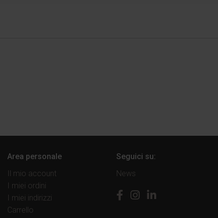
Area personale
Seguici su:
Il mio account
News
I miei ordini
I miei indirizzi
Carrello