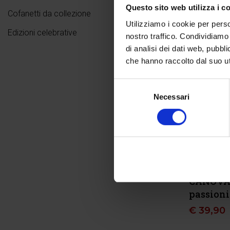
Questo sito web utilizza i c
Cofanetti da collezione
Utilizziamo i cookie per perso
Edizioni celebrative
nostro traffico. Condividiamo 
di analisi dei dati web, pubbl
che hanno raccolto dal suo uti
Selezione
Necessari
del
consenso
Rosanna P
CANOVA. 
passioni 
€
39,90