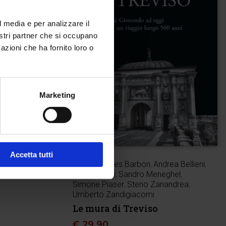
l media e per analizzare il
nostri partner che si occupano
azioni che ha fornito loro o
Marketing
Accetta tutti
Ferdy Hermes Barbon
,
Andrea Bellieni
,
Edizione
Achille Costi
,
Sandro Meneghel
,
Simone Piaser
,
Steno Zanandrea
,
Umberto Zandigiacomi
Le mura di Treviso
€
29,90