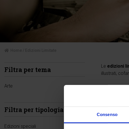
Home
/ Edizioni Limitate
Le
edizioni li
Filtra per tema
illustrati, cof
Arte
Filtra per tipologia
Consenso
Edizioni speciali