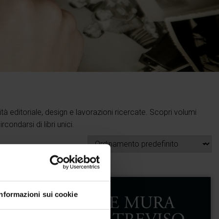
tà editoriale, design e lavorazioni ricercate. Scopri volumi
condarsi di libri unici.
Informazioni sui cookie