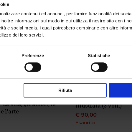
ookie
nalizzare contenuti ed annunci, per fornire funzionalità dei socia
inoltre informazioni sul modo in cui utilizza il nostro sito con i 
icità e social media, i quali potrebbero combinarle con altre inform
lizzo dei loro servizi.
Preferenze
Statistiche
Rifiuta
otente
Divina Commedia – 
La vita, gli amori, le
illustrata (3 voll.)
e l’arte
€
90,00
Esaurito