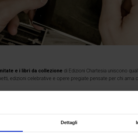
mitate e i libri da collezione
di Edizioni Chartesia uniscono quali
anetti, edizioni celebrative e opere pregiate pensate per chi ama cir
Dettagli