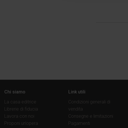
Chi siamo
Link utili
La casa editrice
Condizioni generali di
Librerie di fiducia
vendita
Lavora con noi
Consegne e limitazioni
Proponi un’opera
Pagamenti