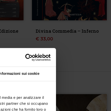
Edizione
Divina Commedia – Inferno
€
33,00
Informazioni sui cookie
l media e per analizzare il
nostri partner che si occupano
azioni che ha fornito loro o