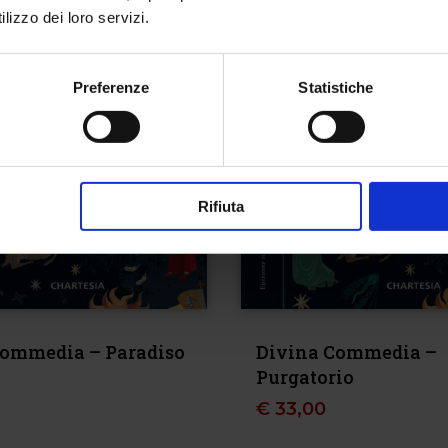
lizzo dei loro servizi.
Preferenze
Statistiche
Rifiuta
Commedia – Paradiso
Divina Commedia –
Purgatorio
€
33,00