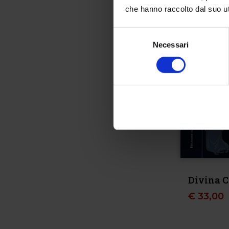
che hanno raccolto dal suo uti
Selezione
Necessari
del
consenso
Divina 
€
33,00