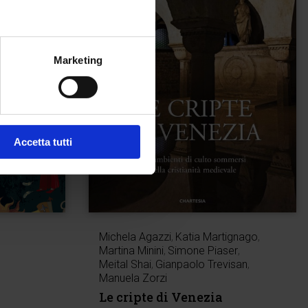
Marketing
Accetta tutti
Michela Agazzi
,
Katia Martignago
,
Martina Minini
,
Simone Piaser
,
Meital Shai
,
Gianpaolo Trevisan
,
Manuela Zorzi
Le cripte di Venezia