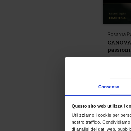
Rosanna P
CANOVA. 
passioni 
€
39,90
Consenso
Questo sito web utilizza i c
Utilizziamo i cookie per perso
nostro traffico. Condividiamo 
di analisi dei dati web, pubbl