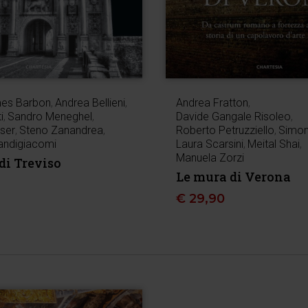
mes Barbon
,
Andrea Bellieni
,
Andrea Fratton
,
i
,
Sandro Meneghel
,
Davide Gangale Risoleo
,
ser
,
Steno Zanandrea
,
Roberto Petruzziello
,
Simon
andigiacomi
Laura Scarsini
,
Meital Shai
,
Manuela Zorzi
di Treviso
Le mura di Verona
€
29,90