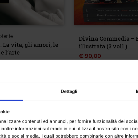
otente
Divina Commedia – 
La vita, gli amori, le
illustrata (3 voll.)
e l’arte
€
90,00
Esaurito
Dettagli
ookie
nalizzare contenuti ed annunci, per fornire funzionalità dei socia
inoltre informazioni sul modo in cui utilizza il nostro sito con i 
icità e social media, i quali potrebbero combinarle con altre inform