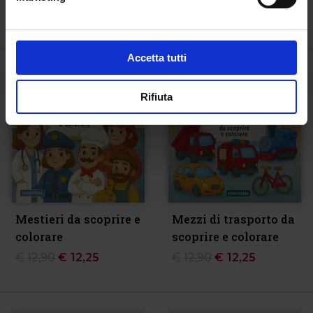
€
12,90
€
12,25
€
14,50
Accetta tutti
-5%
-5%
Rifiuta
Mestieri da scoprire e
Mezzi di trasporto da
colorare
scoprire e colorare
€
12,90
€
12,25
€
12,90
€
12,25