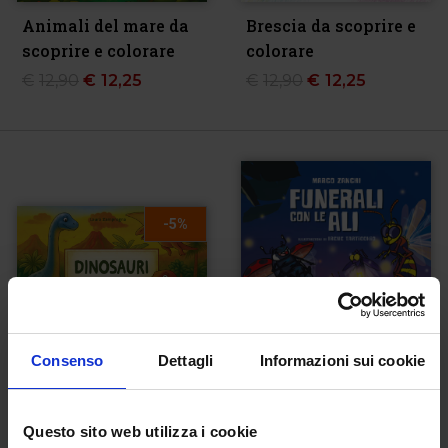
Animali del mare da
Brescia da scoprire e
scoprire e colorare
colorare
€
12,90
€
12,25
€
12,90
€
12,25
-5%
Consenso
Dettagli
Informazioni sui cookie
Dinosauri da scoprire
Funerali con le ali
Questo sito web utilizza i cookie
e colorare
€
14,50