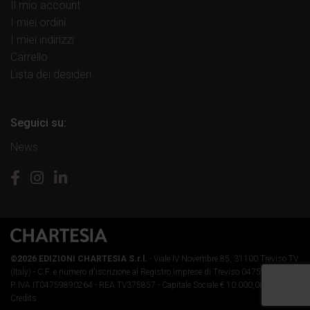
Il mio account
I miei ordini
I miei indirizzi
Carrello
Lista dei desideri
Seguici su:
News
©2026 EDIZIONI CHARTESIA S.r.l.
- Viale IV Novembre 85, 31100 Treviso TV
(Italy) -
C.F. e numero d'iscrizione al Registro Imprese di Treviso 04759890264 -
P. IVA IT04759890264 - REA TV375857 - Capitale Sociale € 10.000,00 i.v.
-
Credits