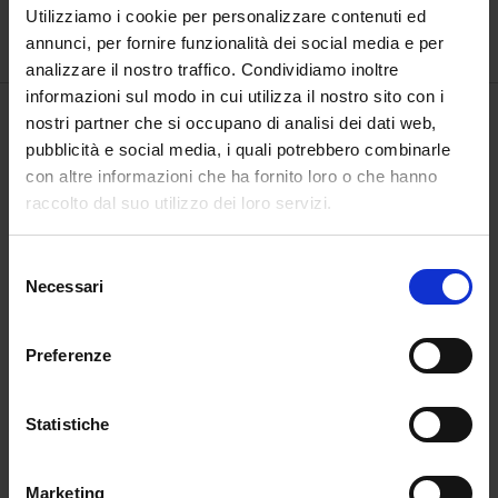
Utilizziamo i cookie per personalizzare contenuti ed
€
12,90
€
12,25
annunci, per fornire funzionalità dei social media e per
analizzare il nostro traffico. Condividiamo inoltre
informazioni sul modo in cui utilizza il nostro sito con i
nostri partner che si occupano di analisi dei dati web,
pubblicità e social media, i quali potrebbero combinarle
con altre informazioni che ha fornito loro o che hanno
raccolto dal suo utilizzo dei loro servizi.
-5%
Selezione
Necessari
del
consenso
Preferenze
Statistiche
Gorizia e Nova Gorica
Il viaggio di mamma
da scoprire e colorare
Teresa
Marketing