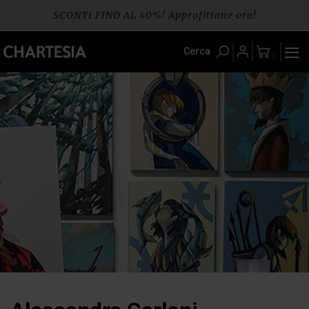
Skip
SCONTI FINO AL 40%! Approfittane ora!
to
content
Spedizione gratuita per ordini da € 60
Cerca
0