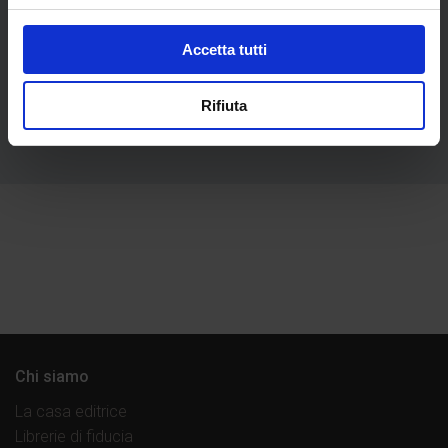
Accetta tutti
Inferno canto XXV
€
1.800,00
Rifiuta
Chi siamo
La casa editrice
Librerie di fiducia