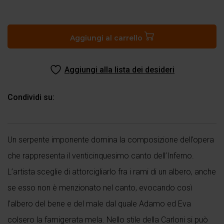
Inferno
canto
XXV
Aggiungi al carrello
quantità
Aggiungi alla lista dei desideri
Condividi su:
Un serpente imponente domina la composizione dell’opera
che rappresenta il venticinquesimo canto dell’Inferno.
L’artista sceglie di attorcigliarlo fra i rami di un albero, anche
se esso non è menzionato nel canto, evocando così
l’albero del bene e del male dal quale Adamo ed Eva
colsero la famigerata mela. Nello stile della Carloni si può