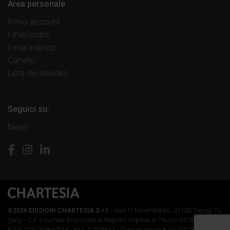
Area personale
Il mio account
I miei ordini
I miei indirizzi
Carrello
Lista dei desideri
Seguici su:
News
©2026 EDIZIONI CHARTESIA S.r.l.
- Viale IV Novembre 85, 31100 Treviso TV
(Italy) -
C.F. e numero d'iscrizione al Registro Imprese di Treviso 04759890264 -
P. IVA IT04759890264 - REA TV375857 - Capitale Sociale € 10.000,00 i.v.
-