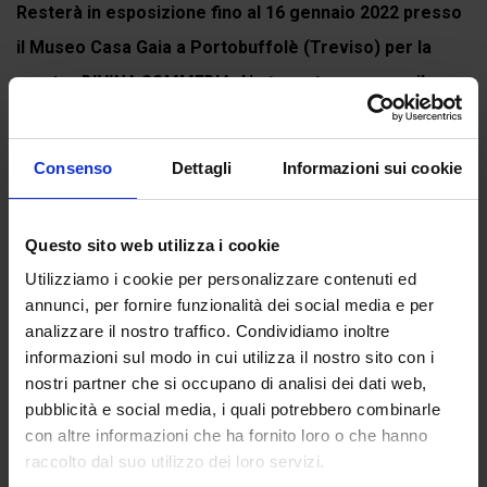
Resterà in esposizione fino al 16 gennaio 2022 presso
il Museo Casa Gaia a Portobuffolè (Treviso) per la
mostra
DIVINA COMMEDIA. L'arte contemporanea rilegge
Dante Alighieri
. Puoi...
Continua a leggere
Consenso
Dettagli
Informazioni sui cookie
Questo sito web utilizza i cookie
Recensioni
Utilizziamo i cookie per personalizzare contenuti ed
annunci, per fornire funzionalità dei social media e per
Ancora non ci sono recensioni.
analizzare il nostro traffico. Condividiamo inoltre
informazioni sul modo in cui utilizza il nostro sito con i
Recensisci per primo “Inferno canto XXV”
nostri partner che si occupano di analisi dei dati web,
(Click here to login and review this product)
pubblicità e social media, i quali potrebbero combinarle
con altre informazioni che ha fornito loro o che hanno
raccolto dal suo utilizzo dei loro servizi.