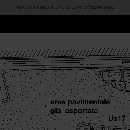
SCONTI FINO AL 40%! Approfittane ora!
Spedizione gratuita per ordini da € 60