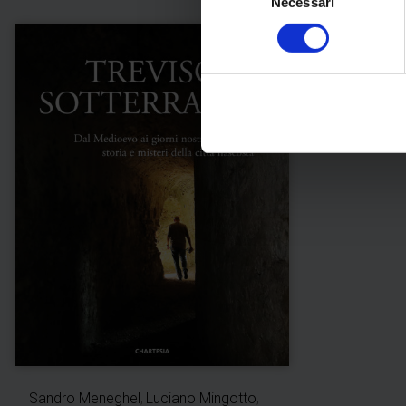
Necessari
del
consenso
Sandro Meneghel
,
Luciano Mingotto
,