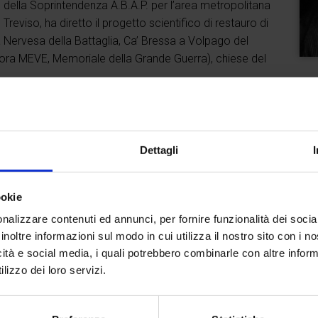
8) della Soprintendenza A.B.A.P. per l’area metropolitana
Treviso, ha diretto il progetto scientifico di restauro di
a Nervesa della Battaglia, Ca’ Bressa a Volpago del
 (ora MEVE, Memoriale della Grande Guerra), chiese del
di cui gran parte saggi scientifici riguardanti scavi e
in collane editoriali e in atti di soprintendenze e
Dettagli
2017 il saggio
La galleria di Portobuffolè in relazione al
rranea. Dal Medioevo ai giorni nostri, storia e misteri della
ookie
nalizzare contenuti ed annunci, per fornire funzionalità dei socia
inoltre informazioni sul modo in cui utilizza il nostro sito con i 
icità e social media, i quali potrebbero combinarle con altre inform
lizzo dei loro servizi.