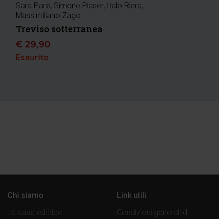
Sara Paris
,
Simone Piaser
,
Italo Riera
,
Massimiliano Zago
Treviso sotterranea
€
29,90
Esaurito
Chi siamo
Link utili
La casa editrice
Condizioni generali di