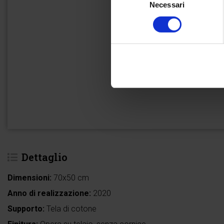
Necessari
del
consenso
Dettaglio
Dimensioni:
70x50 cm
Anno di realizzazione:
2020
Supporto:
Tela di cotone