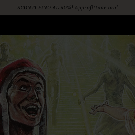
SCONTI FINO AL 40%! Approfittane ora!
Spedizione gratuita per ordini da € 60