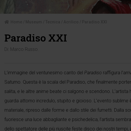
Home
/
Museum
/
Tecnica
/
Acrilico
/ Paradiso XXI
Paradiso XXI
Di:
Marco Russo
.
L’immagine del ventunesimo canto del
Paradiso
raffigura l’arr
Saturno. Questa è la scala del Paradiso, che finalmente porterà
salita, e le altre anime beate ci salgono e scendono. L’artista 
guarda attorno incredulo, stupito e gioioso. L’evento sublime 
materiale, ripreso dalle forme e dallo stile dei fumetti. Dalla 
fuoriesce una luce abbagliante e psichedelica, l’artista sembra d
dello spettatore delle più riuscite feste disco dei nostri tempi