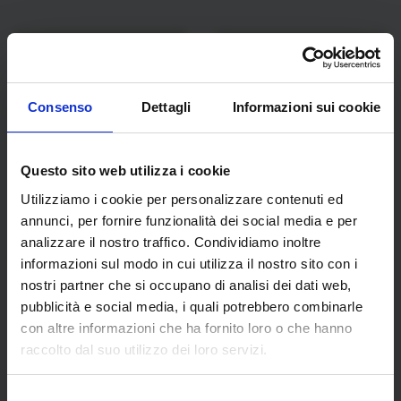
Consenso
Dettagli
Informazioni sui cookie
Questo sito web utilizza i cookie
Utilizziamo i cookie per personalizzare contenuti ed
annunci, per fornire funzionalità dei social media e per
analizzare il nostro traffico. Condividiamo inoltre
informazioni sul modo in cui utilizza il nostro sito con i
nostri partner che si occupano di analisi dei dati web,
Veneto Grand Tour
Verona Grand Tour
pubblicità e social media, i quali potrebbero combinarle
€
50,00
€
39,90
con altre informazioni che ha fornito loro o che hanno
Esaurito
raccolto dal suo utilizzo dei loro servizi.
Selezione