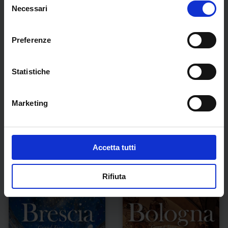
Necessari
del
consenso
Preferenze
Statistiche
Marketing
Treviso Grand Tour
Bergamo Grand Tour
Accetta tutti
€
50,00
€
39,90
Rifiuta