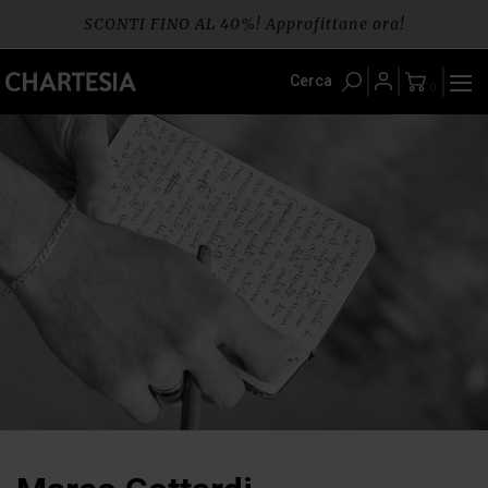
Skip
SCONTI FINO AL 40%! Approfittane ora!
to
content
Spedizione gratuita per ordini da € 60
Cerca
0