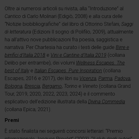
Oltre ai numerosi articoli su rivista, alla “Introduzione” al
Cantico
di Carlo Molinari (Edigiò, 2008) e alla cura delle
“Notizie biobibliografiche” del libro di Ottorino Stefani,
Saggi
di letteratura
(Edizioni Il sogno di Polifilo, 2009), attualmente
ha all’attivo nove pubblicazioni fra poesia, saggistica e
narrativa. Per Chartesia ha curato i testi delle guide
Birre e
birrifici d’Italia 2018
e
Vini e Cantine d’Italia 2019
(collana
Delibo per entrambe), dei volumi
Wellness Escapes. The
best of Italy
e
Italian Escapes. Pure Inspiration
(collana
Escapes, 2016 e 2017), dei libri su
Vicenza
,
Parma
,
Padova
,
Bologna
,
Brescia
,
Bergamo
,
Torino
e
Veneto
(collana Grand
Tour, 2019, 2020, 2022, 2023, 2024) e il commento
esplicativo dell’edizione illustrata della
Divina Commedia
(collana Epica, 2021).
Premi
È stato finalista nei seguenti concorsi letterari: “Premio
internazionale Jacques Prevèrt” (2003), “Il club degli autori”