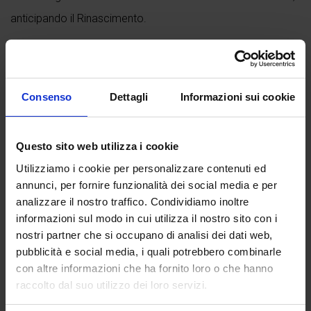
anticipando il Rinascimento.
Il viaggio continua tra i Colli Euganei e le città murate, per
poi aprirsi alle colline dove nasce il pregiato
Conegliano
Valdobbiadene Prosecco Superiore DOCG
, riconosciute
Consenso
Dettagli
Informazioni sui cookie
come paesaggio culturale Patrimonio dell’Umanità.
A
Verona
, città UNESCO, la stratificazione di epoche
Questo sito web utilizza i cookie
diverse racconta oltre duemila anni di storia urbana, mentre
Utilizziamo i cookie per personalizzare contenuti ed
annunci, per fornire funzionalità dei social media e per
Vicenza e le ville
celebrano l’ingegno di Andrea Palladio,
analizzare il nostro traffico. Condividiamo inoltre
con architetture che hanno influenzato il mondo.
informazioni sul modo in cui utilizza il nostro sito con i
nostri partner che si occupano di analisi dei dati web,
Lo sguardo...
pubblicità e social media, i quali potrebbero combinarle
Continua a leggere
con altre informazioni che ha fornito loro o che hanno
raccolto dal suo utilizzo dei loro servizi.