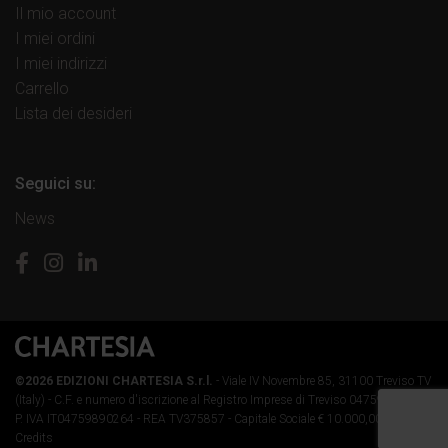
Il mio account
I miei ordini
I miei indirizzi
Carrello
Lista dei desideri
Seguici su:
News
©2026 EDIZIONI CHARTESIA S.r.l.
- Viale IV Novembre 85, 31100 Treviso TV
(Italy) -
C.F. e numero d'iscrizione al Registro Imprese di Treviso 04759890264 -
P. IVA IT04759890264 - REA TV375857 - Capitale Sociale € 10.000,00 i.v.
-
Credits