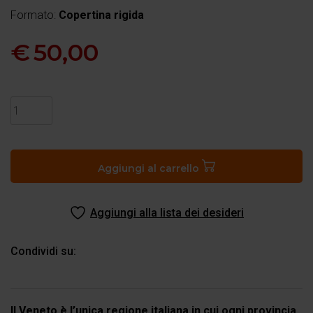
Formato:
Copertina rigida
€
50,00
Veneto
Grand
Tour
quantità
Aggiungi al carrello
Aggiungi alla lista dei desideri
Condividi su:
Il Veneto è l’unica regione italiana in cui ogni provincia