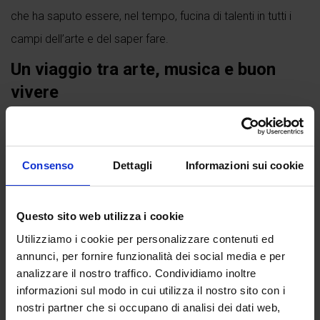
che ha saputo essere, nel tempo, fucina di talenti in tutti i
campi dell’arte e del saper fare.
Un viaggio tra arte, musica e buon
vivere
Attraverso oltre
200 immagini spettacolari
, il volume
racconta i luoghi e i personaggi che hanno dato forma
all’identità più autentica della città. Chiese, palazzi, musei e
Consenso
Dettagli
Informazioni sui cookie
teatri compongono un percorso ricco e suggestivo, dove
ogni dettaglio restituisce il carattere della
Petite capitale
.
Questo sito web utilizza i cookie
Dalle architetture medievali alle facciate...
Utilizziamo i cookie per personalizzare contenuti ed
annunci, per fornire funzionalità dei social media e per
Continua a leggere
analizzare il nostro traffico. Condividiamo inoltre
informazioni sul modo in cui utilizza il nostro sito con i
nostri partner che si occupano di analisi dei dati web,