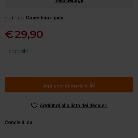
Vedi dettagli
Formato:
Copertina rigida
€
29,90
1 disponibili
Parma
Grand
Tour
Aggiungi al carrello
quantità
Aggiungi alla lista dei desideri
Condividi su: