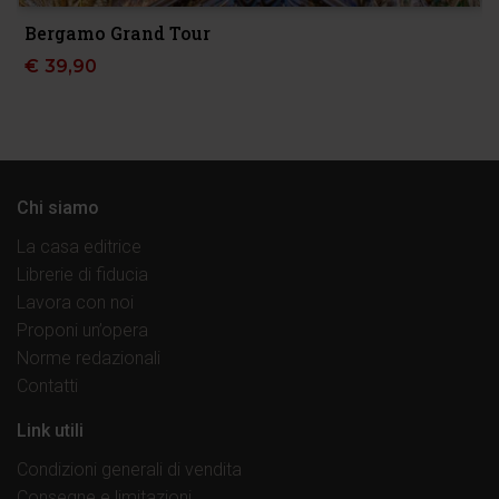
Bergamo Grand Tour
€
39,90
Chi siamo
La casa editrice
Librerie di fiducia
Lavora con noi
Proponi un’opera
Norme redazionali
Contatti
Link utili
Condizioni generali di vendita
Consegne e limitazioni