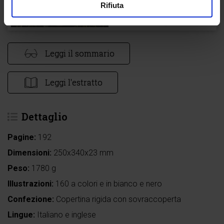
Rifiuta
Leggi il sommario
Leggi l'estratto
Dettaglio
Pagine:
192
Dimensioni:
250x340x23 mm
Peso:
1780 g
Illustrazioni:
160 a colori e in bianco e nero
Confezione:
Copertina rigida con sovraccoperta
Lingue:
Italiano e inglese