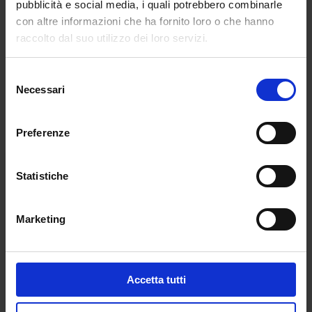
pubblicità e social media, i quali potrebbero combinarle
Recensioni
con altre informazioni che ha fornito loro o che hanno
raccolto dal suo utilizzo dei loro servizi.
Ancora non ci sono recensioni.
Recensisci per primo “Parma Grand Tour”
Selezione
Necessari
del
(Click here to login and review this product)
consenso
Preferenze
Statistiche
Marketing
Accetta tutti