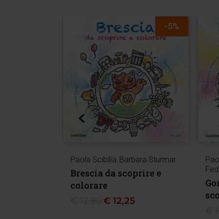
-5%
Paola Scibilia
,
Barbara Sturmar
Paol
Fed
Brescia da scoprire e
Gor
colorare
sco
€
12,90
€
12,25
€