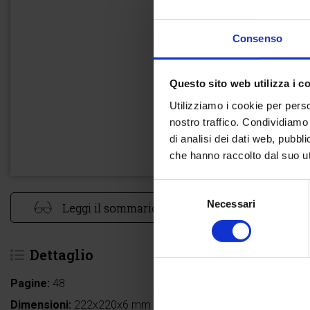
Consenso
Questo sito web utilizza i c
Utilizziamo i cookie per perso
nostro traffico. Condividiamo 
di analisi dei dati web, pubbl
che hanno raccolto dal suo uti
Selezione
Necessari
del
Leggi il sommario
consenso
Dettaglio
Pagine:
48
Dimensioni:
222x220x6 mm