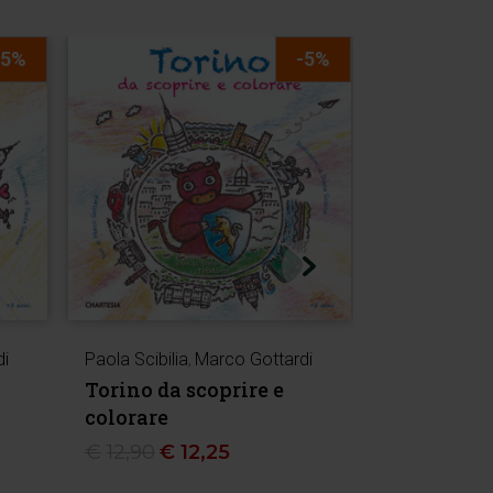
-5%
-5%
i
Paola Scibilia
,
Marco Gottardi
Paola Scibilia
Torino da scoprire e
Treviso da
colorare
colorare
€
12,90
€
12,25
€
12,90
€