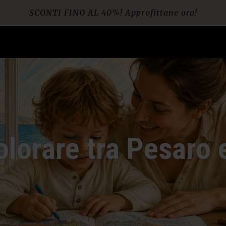
SCONTI FINO AL 40%! Approfittane ora!
Spedizione gratuita per ordini da € 60
olorare tra Pesaro 