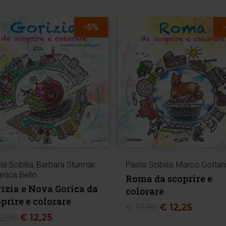
-5%
a Scibilia
,
Barbara Sturmar
,
Paola Scibilia
,
Marco Gottard
erica Bello
Roma da scoprire e
izia e Nova Gorica da
colorare
prire e colorare
€
12,90
€
12,25
12,90
€
12,25