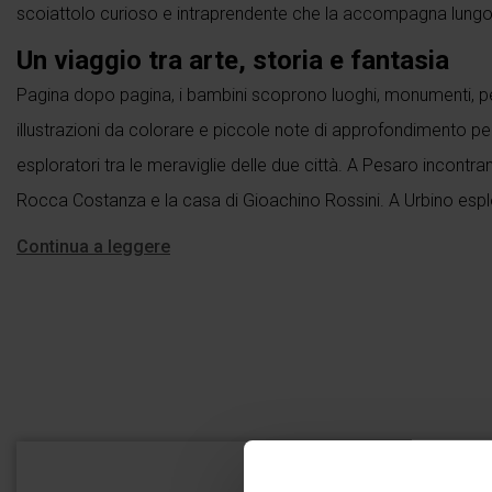
scoiattolo curioso e intraprendente che la accompagna lungo l
Un viaggio tra arte, storia e fantasia
Pagina dopo pagina, i bambini scoprono luoghi, monumenti, pe
illustrazioni da colorare e piccole note di approfondimento pens
esploratori tra le meraviglie delle due città. A Pesaro incontra
Rocca Costanza e la casa di Gioachino Rossini. A Urbino esplo
Continua a leggere