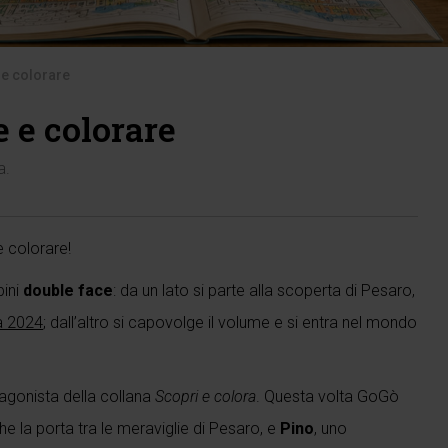
 e colorare
 e colorare
a
.
e colorare!
bini
double face
: da un lato si parte alla scoperta di Pesaro,
ra 2024
; dall’altro si capovolge il volume e si entra nel mondo
tagonista della collana
Scopri e colora
. Questa volta GoGò
he la porta tra le meraviglie di Pesaro, e
Pino
, uno