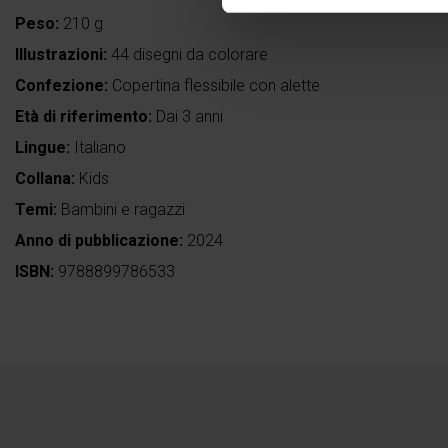
Peso:
210 g
Illustrazioni:
44 disegni da colorare
Confezione:
Copertina flessibile con alette
Età di riferimento:
Dai 3 anni
Lingue:
Italiano
Collana:
Kids
Temi:
Bambini e ragazzi
Anno di pubblicazione:
2024
ISBN:
9788899786533