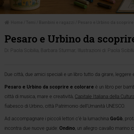
Home
/
Temi
/
Bambini e ragazzi
/ Pesaro e Urbino da scoprire
Pesaro e Urbino da scoprire
Di:
Paola Scibilia
,
Barbara Sturmar
; Illustrazioni di:
Paola Scibili
Due città, due amici speciali e un libro tutto da girare, leggere 
Pesaro e Urbino da scoprire e colorare
è un libro per bam
città di musica, mare e creatività,
Capitale Italiana della Cultu
fiabesco di Urbino, città Patrimonio dell’Umanità UNESCO.
Ad accompagnare i piccoli lettori c’è la lumachina
GoGò
, pro
incontra due nuove guide:
Ondino
, un allegro cavallo marino c