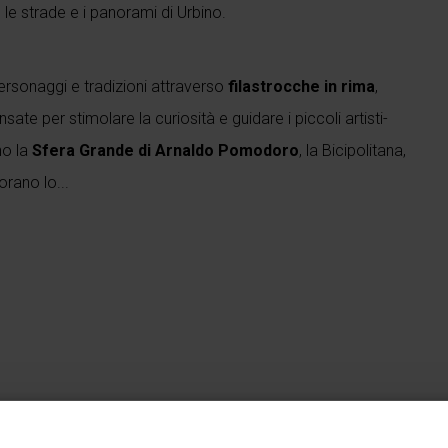
e strade e i panorami di Urbino.
rsonaggi e tradizioni attraverso
filastrocche in rima
,
ate per stimolare la curiosità e guidare i piccoli artisti-
no la
Sfera Grande di Arnaldo Pomodoro
, la Bicipolitana,
rano lo...