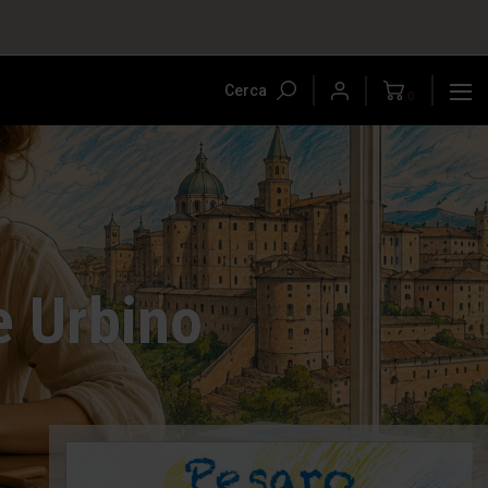
Cerca
0
e Urbino
-5%