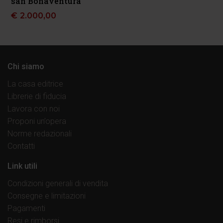
san Bonaventura
€
2.000,00
Chi siamo
La casa editrice
Librerie di fiducia
Lavora con noi
Proponi un’opera
Norme redazionali
Contatti
Link utili
Condizioni generali di vendita
Consegne e limitazioni
Pagamenti
Resi e rimborsi