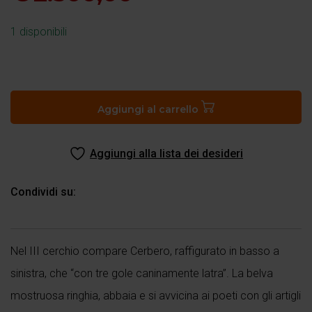
1 disponibili
Inferno,
canto
VI.
Aggiungi al carrello
Dante
e
Aggiungi alla lista dei desideri
Virgilio
incontrano
Cerbero
Condividi su:
quantità
Nel III cerchio compare Cerbero, raffigurato in basso a
sinistra, che “con tre gole caninamente latra”. La belva
mostruosa ringhia, abbaia e si avvicina ai poeti con gli artigli