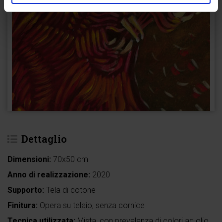
Dettaglio
Dimensioni:
70x50 cm
Anno di realizzazione:
2020
Supporto:
Tela di cotone
Finitura:
Opera su telaio, senza cornice
Tecnica utilizzata:
Mista, con prevalenza di colori ad olio