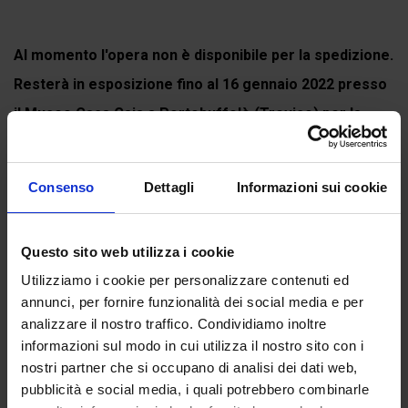
Al momento l'opera non è disponibile per la spedizione.
Resterà in esposizione fino al 16 gennaio 2022 presso
il Museo Casa Gaia a Portobuffolè (Treviso) per la
mostra
DIVINA COMMEDIA. L'arte contemporanea...
Continua a leggere
Consenso
Dettagli
Informazioni sui cookie
Questo sito web utilizza i cookie
Recensioni
Utilizziamo i cookie per personalizzare contenuti ed
annunci, per fornire funzionalità dei social media e per
Ancora non ci sono recensioni.
analizzare il nostro traffico. Condividiamo inoltre
informazioni sul modo in cui utilizza il nostro sito con i
Recensisci per primo “Inferno, canto VI. Dante e
nostri partner che si occupano di analisi dei dati web,
Virgilio incontrano Cerbero”
pubblicità e social media, i quali potrebbero combinarle
(Click here to login and review this product)