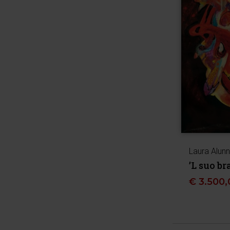
Laura Alunn
’L suo br
€
3.500,