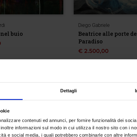
rdi
Diego Gabriele
 nel buio
Beatrice alle porte de
Paradiso
0
€
2.500,00
Dettagli
ookie
nalizzare contenuti ed annunci, per fornire funzionalità dei socia
inoltre informazioni sul modo in cui utilizza il nostro sito con i 
icità e social media, i quali potrebbero combinarle con altre inform