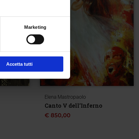
Marketing
Accetta tutti
Elena Mastropaolo
o
Canto V dell’Inferno
€
850,00