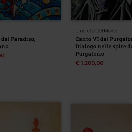
Ombretta Del Monte
 del Paradiso,
Canto VI del Purgator
ano
Dialogo nelle spire d
Purgatorio
00
€
1.200,00