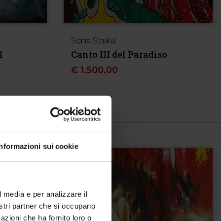
Sonia Strukul
l
Canto III del Paradiso
€
1.500,00
Informazioni sui cookie
l media e per analizzare il
nostri partner che si occupano
azioni che ha fornito loro o