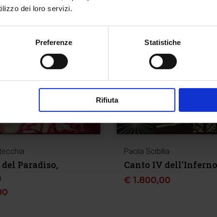
lizzo dei loro servizi.
Preferenze
Statistiche
Rifiuta
tecchia
Paola Scibilia
 del Paradiso,
Canto IV dell’Infern
a
€
1.800,00
00