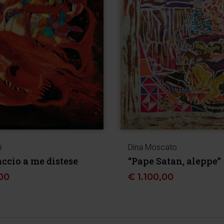
i
Dina Moscato
accio a me distese
“Pape Satan, aleppe”
00
€
1.100,00