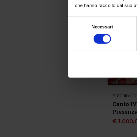
che hanno raccolto dal suo uti
Selezione
Necessari
del
consenso
Antonio Co
Canto IV
Presenz
€
1.000,