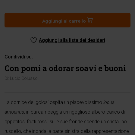
Con
pomi
a
Aggiungi al carrello
odorar
soavi
Aggiungi alla lista dei desideri
e
buoni
quantità
Condividi su:
Con pomi a odorar soavi e buoni
Di:
Lucio Colusso
.
La cornice dei golosi ospita un piacevolissimo
locus
amoenus
, in cui campeggia un rigoglioso albero carico di
appetitosi frutti rossi: sulle sue fronde scende un cristallino
ruscello, che inonda la parte sinistra della rappresentazione