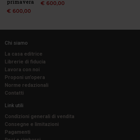
primavera
€
600,00
€
600,00
Chi siamo
La casa editrice
Librerie di fiducia
Lavora con noi
Proponi un’opera
Norme redazionali
Contatti
Link utili
Condizioni generali di vendita
Consegne e limitazioni
Pagamenti
Resi e rimborsi