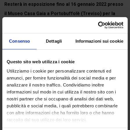
Resterà in esposizione fino al 16 gennaio 2022 presso
il Museo Casa Gaia a Portobuffolè (Treviso) per la
mostra
DIVINA...
Continua a leggere
Consenso
Dettagli
Informazioni sui cookie
Questo sito web utilizza i cookie
Recensioni
Utilizziamo i cookie per personalizzare contenuti ed
Ancora non ci sono recensioni.
annunci, per fornire funzionalità dei social media e per
analizzare il nostro traffico. Condividiamo inoltre
Recensisci per primo “Identità italiana”
informazioni sul modo in cui utilizza il nostro sito con i
(Click here to login and review this product)
nostri partner che si occupano di analisi dei dati web,
pubblicità e social media, i quali potrebbero combinarle
con altre informazioni che ha fornito loro o che hanno
raccolto dal suo utilizzo dei loro servizi.