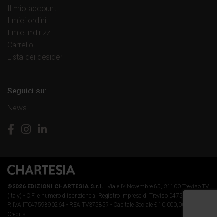
Il mio account
I miei ordini
I miei indirizzi
Carrello
Lista dei desideri
Seguici su:
News
©2026 EDIZIONI CHARTESIA S.r.l.
- Viale IV Novembre 85, 31100 Treviso TV
(Italy) -
C.F. e numero d'iscrizione al Registro Imprese di Treviso 04759890264 -
P. IVA IT04759890264 - REA TV375857 - Capitale Sociale € 10.000,00 i.v.
-
Credits