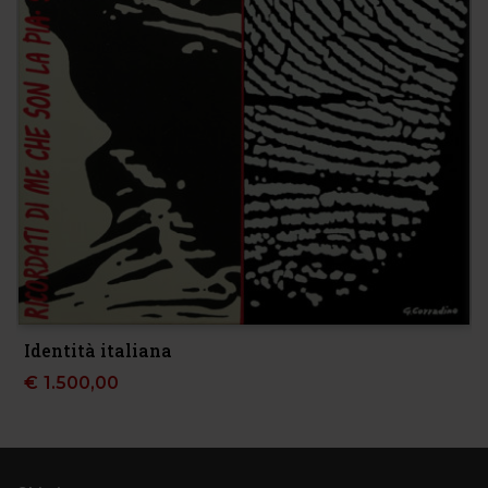
Identità italiana
I
€
1.500,00