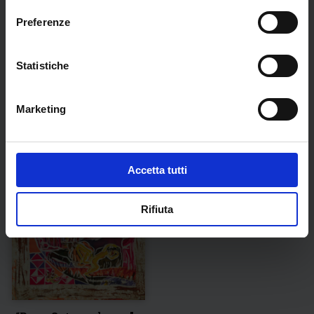
L’Angelo dell’umiltà
Dante e Beatrice,
Preferenze
verso la luce del
€
1.100,00
Paradiso
Statistiche
€
1.100,00
Marketing
Accetta tutti
Rifiuta