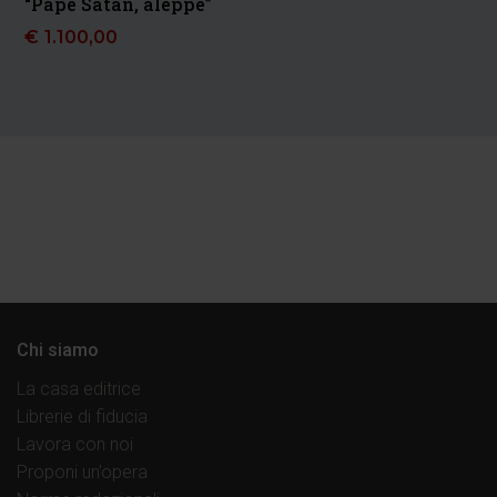
“Pape Satan, aleppe”
€
1.100,00
Chi siamo
La casa editrice
Librerie di fiducia
Lavora con noi
Proponi un’opera