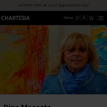
Skip
SCONTI FINO AL 40%! Approfittane ora!
to
content
Spedizione gratuita per ordini da € 60
Cerca
0