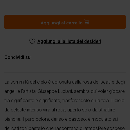
Canto
XXXII
del
Aggiungi al carrello
Paradiso
quantità
Aggiungi alla lista dei desideri
Condividi su:
La sommità del cielo è coronata dalla rosa dei beati e degli
angeli e l’artista, Giuseppe Luciani, sembra qui voler giocare
tra significante e significato, trasferendolo sulla tela. Il cielo
da celeste intenso vira al rosa, aperto solo da striature
bianche; il puro colore, denso e pastoso, è modulato sui
delicati toni pastello che raccontano di atmosfere sospese,