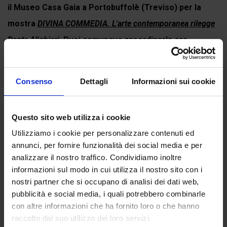
il Museo Casa Gaia a Portobuffolè (Treviso) per la
mostra
DIVINA COMMEDIA. L'arte contemporanea rilegge
Dante Alighieri
. Puoi comunque preordinarla ora.
Consenso
Dettagli
Informazioni sui cookie
Continua a leggere
Questo sito web utilizza i cookie
Utilizziamo i cookie per personalizzare contenuti ed
Recensioni
annunci, per fornire funzionalità dei social media e per
Ancora non ci sono recensioni.
analizzare il nostro traffico. Condividiamo inoltre
informazioni sul modo in cui utilizza il nostro sito con i
Recensisci per primo “Canto XXXII del Paradiso”
nostri partner che si occupano di analisi dei dati web,
(Click here to login and review this product)
pubblicità e social media, i quali potrebbero combinarle
con altre informazioni che ha fornito loro o che hanno
raccolto dal suo utilizzo dei loro servizi.