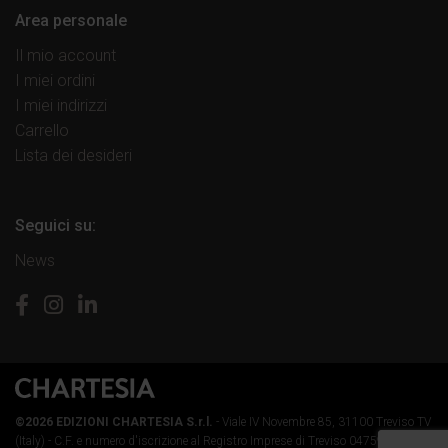
Area personale
Il mio account
I miei ordini
I miei indirizzi
Carrello
Lista dei desideri
Seguici su:
News
©2026 EDIZIONI CHARTESIA S.r.l.
- Viale IV Novembre 85, 31100 Treviso TV
(Italy) -
C.F. e numero d'iscrizione al Registro Imprese di Treviso 04759890264 -