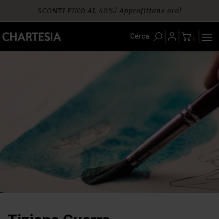
Skip
SCONTI FINO AL 40%! Approfittane ora!
to
content
Spedizione gratuita per ordini da € 60
Cerca
0