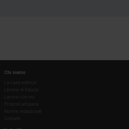
Chi siamo
La casa editrice
Librerie di fiducia
Lavora con noi
Proponi un’opera
Norme redazionali
Contatti