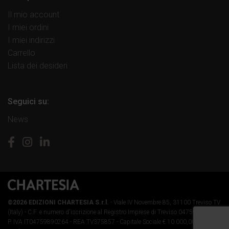
Il mio account
I miei ordini
I miei indirizzi
Carrello
Lista dei desideri
Seguici su:
News
©2026 EDIZIONI CHARTESIA S.r.l.
- Viale IV Novembre 85, 31100 Treviso TV
(Italy) -
C.F. e numero d'iscrizione al Registro Imprese di Treviso 04759890264 -
P. IVA IT04759890264 - REA TV375857 - Capitale Sociale € 10.000,00 i.v.
-