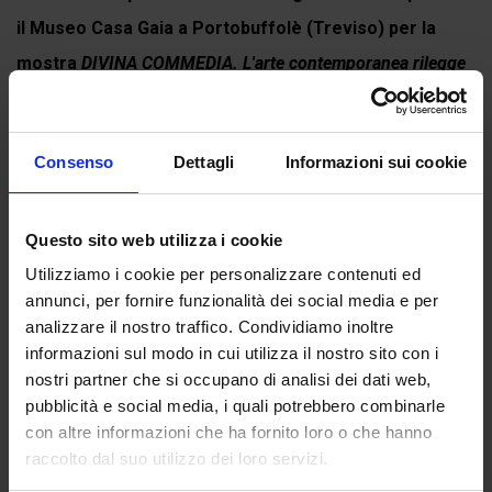
il Museo Casa Gaia a Portobuffolè (Treviso) per la
mostra
DIVINA COMMEDIA. L'arte contemporanea rilegge
Dante Alighieri
. Puoi comunque...
Continua a leggere
Consenso
Dettagli
Informazioni sui cookie
Questo sito web utilizza i cookie
Recensioni
Utilizziamo i cookie per personalizzare contenuti ed
annunci, per fornire funzionalità dei social media e per
Ancora non ci sono recensioni.
analizzare il nostro traffico. Condividiamo inoltre
Recensisci per primo “La Luna del Firmamento”
informazioni sul modo in cui utilizza il nostro sito con i
nostri partner che si occupano di analisi dei dati web,
(Click here to login and review this product)
pubblicità e social media, i quali potrebbero combinarle
con altre informazioni che ha fornito loro o che hanno
raccolto dal suo utilizzo dei loro servizi.