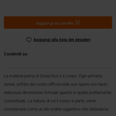
La
Luna
del
Aggiungi al carrello
Firmamento
quantità
Aggiungi alla lista dei desideri
Condividi su:
La materia prima di Sonia Ros è il corpo. Ogni anfratto,
tunnel, orifizio del corpo affiora nelle sue opere non tanto
nella pura dimensione formale quanto in quella prettamente
concettuale. La natura, di cui il corpo è parte, viene
considerata come un dis-ordine oggettivo che obbedisce