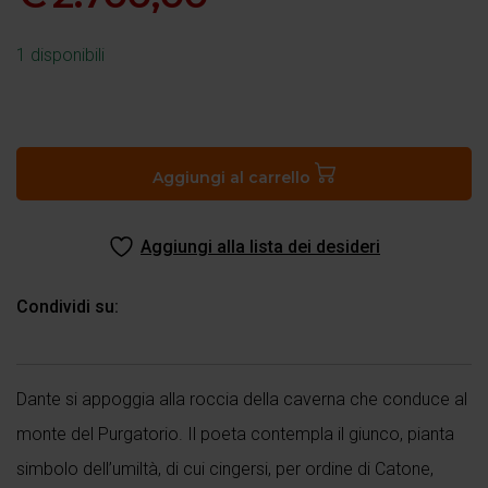
1 disponibili
Purgatorio,
canto
I.
Aggiungi al carrello
Dante
e
Aggiungi alla lista dei desideri
Virgilio
incontrano
Catone
Condividi su:
quantità
Dante si appoggia alla roccia della caverna che conduce al
monte del Purgatorio. Il poeta contempla il giunco, pianta
simbolo dell’umiltà, di cui cingersi, per ordine di Catone,