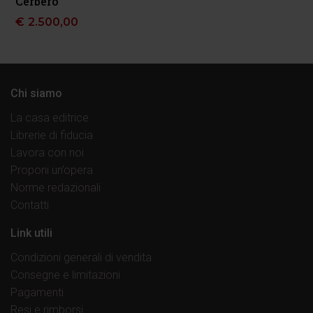
Cerbero
€
2.500,00
Chi siamo
La casa editrice
Librerie di fiducia
Lavora con noi
Proponi un’opera
Norme redazionali
Contatti
Link utili
Condizioni generali di vendita
Consegne e limitazioni
Pagamenti
Resi e rimborsi