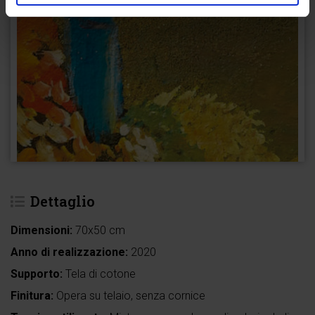
Dettaglio
Dimensioni:
70x50 cm
Anno di realizzazione:
2020
Supporto:
Tela di cotone
Finitura:
Opera su telaio, senza cornice