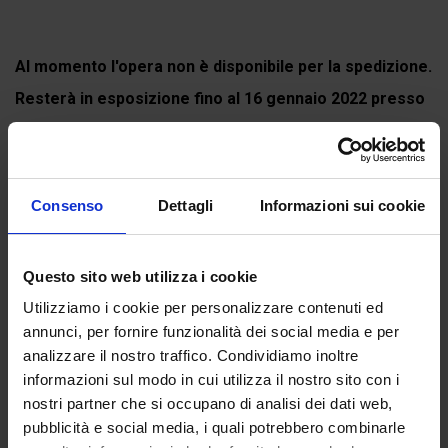
Al momento l'opera non è disponibile per la spedizione.
Resterà in esposizione fino al 16 gennaio 2022 presso
il Museo Casa Gaia a Portobuffolè (Treviso) per la
mostra
DIVINA COMMEDIA. L'arte...
Continua a leggere
Consenso
Dettagli
Informazioni sui cookie
Questo sito web utilizza i cookie
Recensioni
Utilizziamo i cookie per personalizzare contenuti ed
annunci, per fornire funzionalità dei social media e per
Ancora non ci sono recensioni.
analizzare il nostro traffico. Condividiamo inoltre
informazioni sul modo in cui utilizza il nostro sito con i
Recensisci per primo “Purgatorio, canto I. Dante e
nostri partner che si occupano di analisi dei dati web,
Virgilio incontrano Catone”
pubblicità e social media, i quali potrebbero combinarle
(Click here to login and review this product)