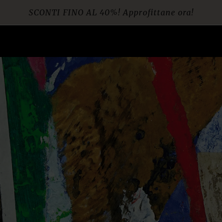
SCONTI FINO AL 40%! Approfittane ora!
Spedizione gratuita per ordini da € 60