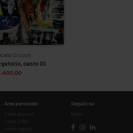
ncarlo Ciccozzi
gatorio, canto III
2.400,00
Area personale
Seguici su:
Il mio account
News
I miei ordini
I miei indirizzi