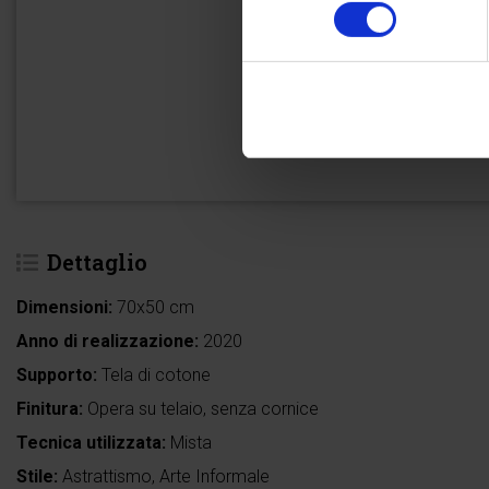
consenso
Dettaglio
Dimensioni:
70x50 cm
Anno di realizzazione:
2020
Supporto:
Tela di cotone
Finitura:
Opera su telaio, senza cornice
Tecnica utilizzata:
Mista
Stile:
Astrattismo, Arte Informale