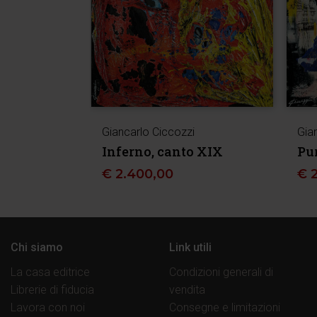
Giancarlo Ciccozzi
Gia
Inferno, canto XIX
Pur
€
2.400,00
€
Chi siamo
Link utili
La casa editrice
Condizioni generali di
Librerie di fiducia
vendita
Lavora con noi
Consegne e limitazioni