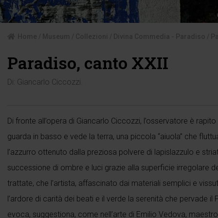
Home
/
Museum
/
Collezioni
/
Divina Commedia - Paradiso
/ P
Paradiso, canto XXII
Di:
Giancarlo Ciccozzi
.
Di fronte all’opera di Giancarlo Ciccozzi, l’osservatore è rapito n
guarda in basso e vede la terra, una piccola “aiuola” che flutt
l’azzurro ottenuto dalla preziosa polvere di lapislazzulo e striato
successione di ombre e luci grazie alla superficie irregolare del
trattate, che l’artista, affascinato dai materiali semplici e vi
l’ardore di carità dei beati e il verde la serenità che pervade il
evoca, suggestiona, come nell’arte di Emilio Vedova, maestro d