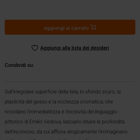
Purgatorio,
canto
III
Aggiungi al carrello
quantità
Aggiungi alla lista dei desideri
Condividi su:
Sull’irregolare superficie della tela, lo sfondo scuro, la
plasticità del gesso e la ricchezza cromatica, che
ricordano l’immediatezza e l’incisività del linguaggio
pittorico di Emilio Vedova, lasciano intuire le profondità
dell’inconscio, da cui affiora alogicamente l’immaginario