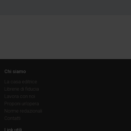
Chi siamo
La casa editrice
Librerie di fiducia
Lavora con noi
Proponi un’opera
Norme redazionali
Contatti
Link utili