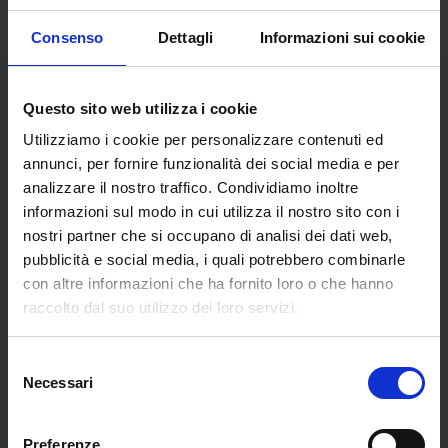
Opere dell'artista
Consenso
Dettagli
Informazioni sui cookie
Questo sito web utilizza i cookie
Utilizziamo i cookie per personalizzare contenuti ed
annunci, per fornire funzionalità dei social media e per
analizzare il nostro traffico. Condividiamo inoltre
informazioni sul modo in cui utilizza il nostro sito con i
nostri partner che si occupano di analisi dei dati web,
pubblicità e social media, i quali potrebbero combinarle
con altre informazioni che ha fornito loro o che hanno
raccolto dal suo utilizzo dei loro servizi.
Selezione
Canto XXIII del
Canto IV del
Necessari
del
Purgatorio,
Paradiso, Presenza
consenso
Consapevolezza
€
1.000,00
Preferenze