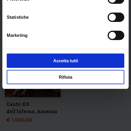
€
1.000,00
Statistiche
Marketing
Accetta tutti
Rifiuta
Canto XX
dell’Inferno, Assenza
€
1.000,00