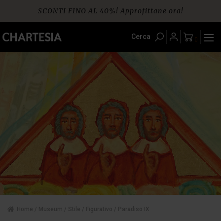
Skip
SCONTI FINO AL 40%! Approfittane ora!
to
content
Spedizione gratuita per ordini da € 60
Cerca
0
Home
/
Museum
/
Stile
/
Figurativo
/ Paradiso IX