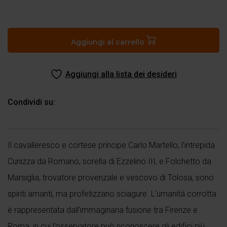
Paradiso
IX
quantità
Aggiungi al carrello
Aggiungi alla lista dei desideri
Condividi su:
Il cavalleresco e cortese principe Carlo Martello, l’intrepida
Cunizza da Romano, sorella di Ezzelino III, e Folchetto da
Marsiglia, trovatore provenzale e vescovo di Tolosa, sono
spiriti amanti, ma profetizzano sciagure. L’umanità corrotta
è rappresentata dall’immaginaria fusione tra Firenze e
Roma, in cui l’osservatore può riconoscere gli edifici più