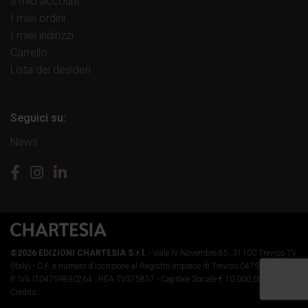
Il mio account
I miei ordini
I miei indirizzi
Carrello
Lista dei desideri
Seguici su:
News
©2026 EDIZIONI CHARTESIA S.r.l.
- Viale IV Novembre 85, 31100 Treviso TV
(Italy) -
C.F. e numero d'iscrizione al Registro Imprese di Treviso 04759890264 -
P. IVA IT04759890264 - REA TV375857 - Capitale Sociale € 10.000,00 i.v.
-
Credits