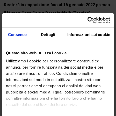
Resterà in esposizione fino al 16 gennaio 2022 presso
il Museo Casa Gaia a Portobuffolè (Treviso)...
Continua a leggere
Consenso
Dettagli
Informazioni sui cookie
Recensioni
Questo sito web utilizza i cookie
Utilizziamo i cookie per personalizzare contenuti ed
Ancora non ci sono recensioni.
annunci, per fornire funzionalità dei social media e per
Recensisci per primo “Paradiso IX”
analizzare il nostro traffico. Condividiamo inoltre
(Click here to login and review this product)
informazioni sul modo in cui utilizza il nostro sito con i
nostri partner che si occupano di analisi dei dati web,
pubblicità e social media, i quali potrebbero combinarle
con altre informazioni che ha fornito loro o che hanno
raccolto dal suo utilizzo dei loro servizi.