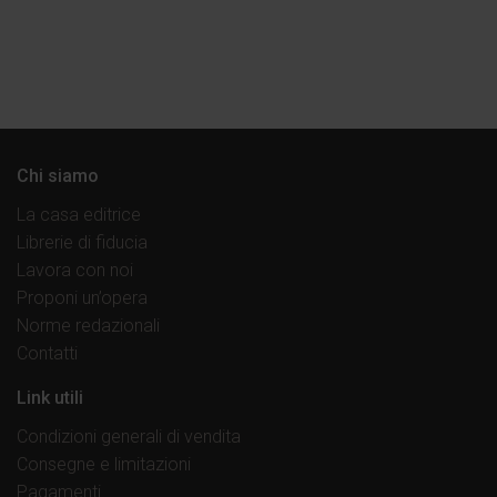
Chi siamo
La casa editrice
Librerie di fiducia
Lavora con noi
Proponi un’opera
Norme redazionali
Contatti
Link utili
Condizioni generali di vendita
Consegne e limitazioni
Pagamenti