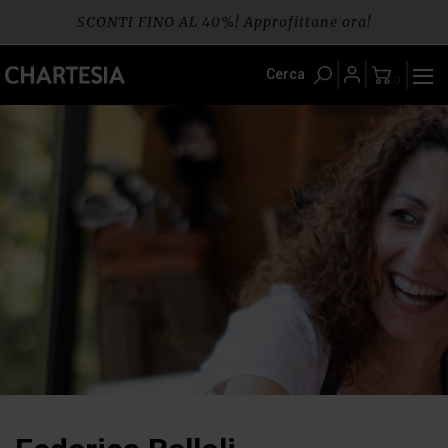
Skip
SCONTI FINO AL 40%! Approfittane ora!
to
content
Spedizione gratuita per ordini da € 60
Cerca
0