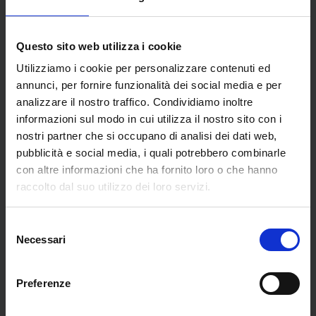
Questo sito web utilizza i cookie
Utilizziamo i cookie per personalizzare contenuti ed
annunci, per fornire funzionalità dei social media e per
analizzare il nostro traffico. Condividiamo inoltre
informazioni sul modo in cui utilizza il nostro sito con i
nostri partner che si occupano di analisi dei dati web,
pubblicità e social media, i quali potrebbero combinarle
con altre informazioni che ha fornito loro o che hanno
raccolto dal suo utilizzo dei loro servizi.
Selezione
Purgatorio, canto
Paradiso, canto VII
Necessari
del
XXVII
€
700,00
consenso
€
700,00
Preferenze