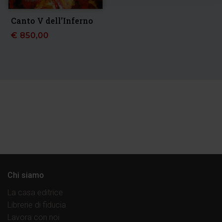
Canto V dell’Inferno
€
850,00
Chi siamo
La casa editrice
Librerie di fiducia
Lavora con noi