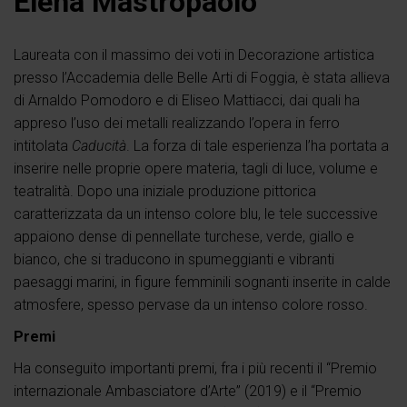
Elena Mastropaolo
Laureata con il massimo dei voti in Decorazione artistica
presso l’Accademia delle Belle Arti di Foggia, è stata allieva
di Arnaldo Pomodoro e di Eliseo Mattiacci, dai quali ha
appreso l’uso dei metalli realizzando l’opera in ferro
intitolata
Caducità
. La forza di tale esperienza l’ha portata a
inserire nelle proprie opere materia, tagli di luce, volume e
teatralità. Dopo una iniziale produzione pittorica
caratterizzata da un intenso colore blu, le tele successive
appaiono dense di pennellate turchese, verde, giallo e
bianco, che si traducono in spumeggianti e vibranti
paesaggi marini, in figure femminili sognanti inserite in calde
atmosfere, spesso pervase da un intenso colore rosso.
Premi
Ha conseguito importanti premi, fra i più recenti il “Premio
internazionale Ambasciatore d’Arte” (2019) e il “Premio