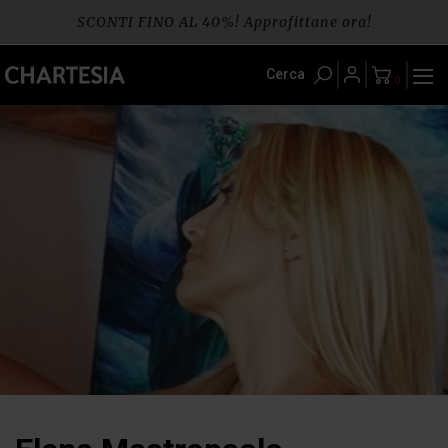
Skip
SCONTI FINO AL 40%! Approfittane ora!
to
content
Spedizione gratuita per ordini da € 60
Cerca
0