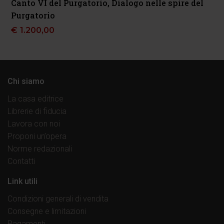
Canto VI del Purgatorio, Dialogo nelle spire del
Purgatorio
€
1.200,00
Chi siamo
La casa editrice
Librerie di fiducia
Lavora con noi
Proponi un’opera
Norme redazionali
Contatti
Link utili
Condizioni generali di vendita
Consegne e limitazioni
Pagamenti