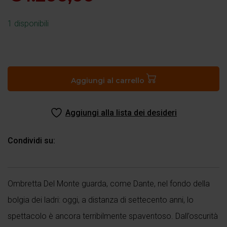
1 disponibili
Canto
XXIV
dell’Inferno,
Aggiungi al carrello
Ladri
di
Aggiungi alla lista dei desideri
Anime
quantità
Condividi su:
Ombretta Del Monte guarda, come Dante, nel fondo della
bolgia dei ladri: oggi, a distanza di settecento anni, lo
spettacolo è ancora terribilmente spaventoso. Dall’oscurità