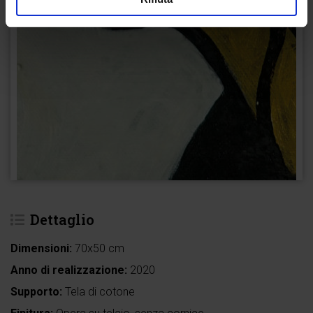
Dettaglio
Dimensioni:
70x50 cm
Anno di realizzazione:
2020
Supporto:
Tela di cotone