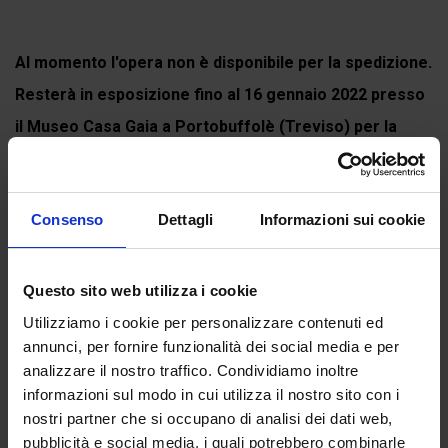
Al momento l'opera non è disponibile per la spedizione.
Resterà in esposizione fino al 16 gennaio 2022 presso
il Museo Casa Gaia a Portobuffolè (Treviso) per la
mostra
DIVINA COMMEDIA. L'arte contemporanea rilegge
Dante...
Consenso
Dettagli
Informazioni sui cookie
Continua a leggere
Questo sito web utilizza i cookie
Utilizziamo i cookie per personalizzare contenuti ed
Recensioni
annunci, per fornire funzionalità dei social media e per
analizzare il nostro traffico. Condividiamo inoltre
Ancora non ci sono recensioni.
informazioni sul modo in cui utilizza il nostro sito con i
Recensisci per primo “Canto XXIV dell’Inferno, Ladri
nostri partner che si occupano di analisi dei dati web,
di Anime”
pubblicità e social media, i quali potrebbero combinarle