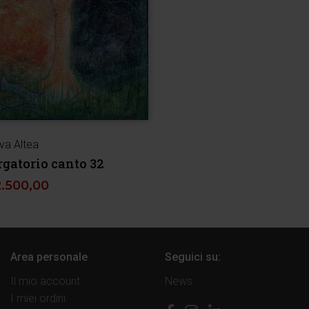
va Altea
rgatorio canto 32
2.500,00
Area personale
Seguici su:
Il mio account
News
I miei ordini