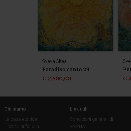
Sveva Altea
Sve
Paradiso canto 29
Pu
€
2.500,00
€
Chi siamo
Link utili
La casa editrice
Condizioni generali di
Librerie di fiducia
vendita