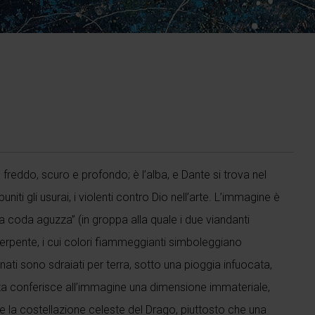
freddo, scuro e profondo; è l’alba, e Dante si trova nel
ti gli usurai, i violenti contro Dio nell’arte. L’immagine è
 coda aguzza” (in groppa alla quale i due viandanti
erpente, i cui colori fiammeggianti simboleggiano
nnati sono sdraiati per terra, sotto una pioggia infuocata,
sta conferisce all’immagine una dimensione immateriale,
e la costellazione celeste del Drago, piuttosto che una