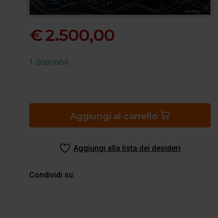
€
2.500,00
1 disponibili
Inferno
canto
17
Aggiungi al carrello
quantità
Aggiungi alla lista dei desideri
Condividi su: