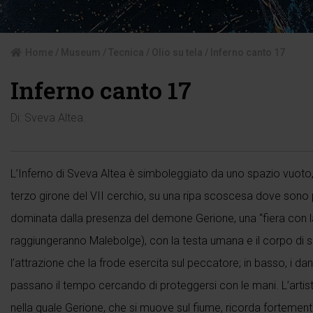
Home
/
Museum
/
Tecnica
/
Olio su tela
/ Inferno canto 17
Inferno canto 17
Di:
Sveva Altea
.
L’Inferno di Sveva Altea è simboleggiato da uno spazio vuoto, 
terzo girone del VII cerchio, su una ripa scoscesa dove sono puni
dominata dalla presenza del demone Gerione, una “fiera con la
raggiungeranno Malebolge), con la testa umana e il corpo di s
l’attrazione che la frode esercita sul peccatore; in basso, i da
passano il tempo cercando di proteggersi con le mani. L’arti
nella quale Gerione, che si muove sul fiume, ricorda fortement