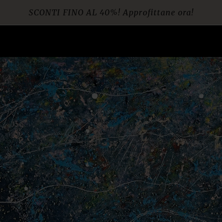
SCONTI FINO AL 40%! Approfittane ora!
Spedizione gratuita per ordini da € 60