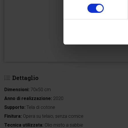
consenso
Dettaglio
Dimensioni:
70x50 cm
Anno di realizzazione:
2020
Supporto:
Tela di cotone
Finitura:
Opera su telaio, senza cornice
Tecnica utilizzata:
Olio misto a sabbie