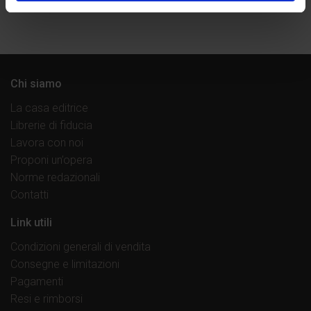
Chi siamo
La casa editrice
Librerie di fiducia
Lavora con noi
Proponi un’opera
Norme redazionali
Contatti
Link utili
Condizioni generali di vendita
Consegne e limitazioni
Pagamenti
Resi e rimborsi