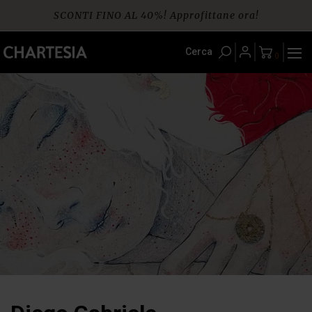
Skip
SCONTI FINO AL 40%! Approfittane ora!
to
content
Spedizione gratuita per ordini da € 60
Cerca
0