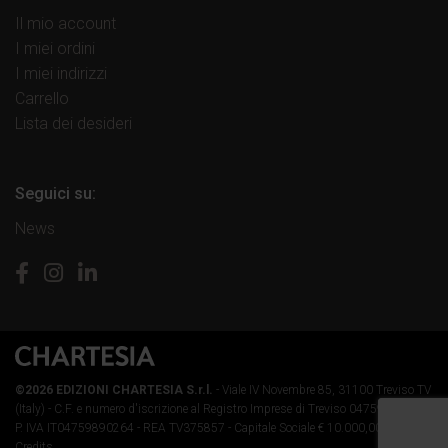
Il mio account
I miei ordini
I miei indirizzi
Carrello
Lista dei desideri
Seguici su:
News
©2026 EDIZIONI CHARTESIA S.r.l.
- Viale IV Novembre 85, 31100 Treviso TV
(Italy) -
C.F. e numero d'iscrizione al Registro Imprese di Treviso 04759890264 -
P. IVA IT04759890264 - REA TV375857 - Capitale Sociale € 10.000,00 i.v.
-
Credits