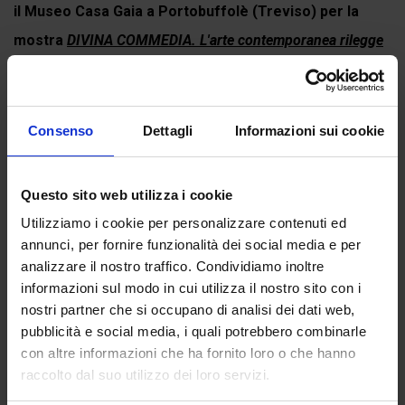
il Museo Casa Gaia a Portobuffolè (Treviso) per la
mostra
DIVINA COMMEDIA. L'arte contemporanea rilegge
Dante Alighieri
. Puoi comunque...
Continua a leggere
Consenso
Dettagli
Informazioni sui cookie
Questo sito web utilizza i cookie
Recensioni
Utilizziamo i cookie per personalizzare contenuti ed
Ancora non ci sono recensioni.
annunci, per fornire funzionalità dei social media e per
analizzare il nostro traffico. Condividiamo inoltre
Recensisci per primo “Anime-ombre”
informazioni sul modo in cui utilizza il nostro sito con i
(Click here to login and review this product)
nostri partner che si occupano di analisi dei dati web,
pubblicità e social media, i quali potrebbero combinarle
con altre informazioni che ha fornito loro o che hanno
raccolto dal suo utilizzo dei loro servizi.