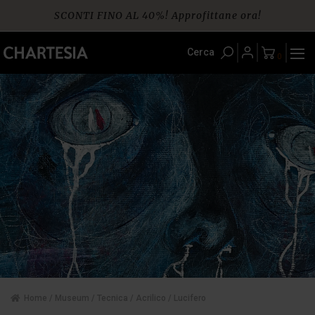
Skip
SCONTI FINO AL 40%! Approfittane ora!
to
content
Spedizione gratuita per ordini da € 60
Cerca
0
Home
/
Museum
/
Tecnica
/
Acrilico
/ Lucifero