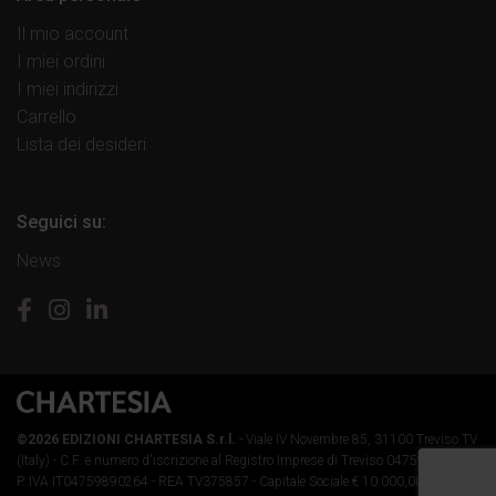
Il mio account
I miei ordini
I miei indirizzi
Carrello
Lista dei desideri
Seguici su:
News
©2026 EDIZIONI CHARTESIA S.r.l.
- Viale IV Novembre 85, 31100 Treviso TV
(Italy) -
C.F. e numero d'iscrizione al Registro Imprese di Treviso 04759890264 -
P. IVA IT04759890264 - REA TV375857 - Capitale Sociale € 10.000,00 i.v.
-