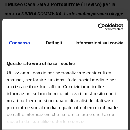
il Museo Casa Gaia a Portobuffolè (Treviso) per la
mostra
DIVINA COMMEDIA. L'arte contemporanea rilegge
Dante Alighieri
. Puoi comunque...
Continua a leggere
Consenso
Dettagli
Informazioni sui cookie
Questo sito web utilizza i cookie
Recensioni
Utilizziamo i cookie per personalizzare contenuti ed
Ancora non ci sono recensioni.
annunci, per fornire funzionalità dei social media e per
analizzare il nostro traffico. Condividiamo inoltre
Recensisci per primo “Lucifero”
informazioni sul modo in cui utilizza il nostro sito con i
(Click here to login and review this product)
nostri partner che si occupano di analisi dei dati web,
pubblicità e social media, i quali potrebbero combinarle
con altre informazioni che ha fornito loro o che hanno
raccolto dal suo utilizzo dei loro servizi.