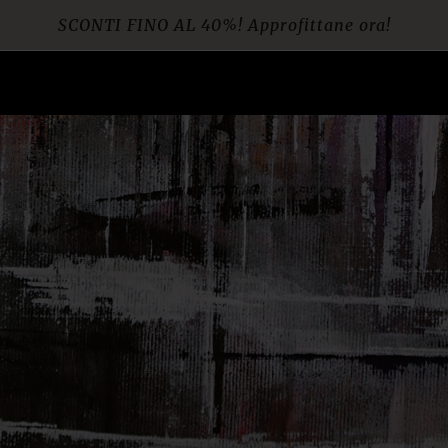
SCONTI FINO AL 40%! Approfittane ora!
Spedizione gratuita per ordini da € 60