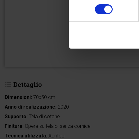
consenso
Dettaglio
Dimensioni:
70x50 cm
Anno di realizzazione:
2020
Supporto:
Tela di cotone
Finitura:
Opera su telaio, senza cornice
Tecnica utilizzata:
Acrilico