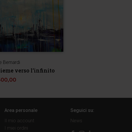
e Bernardi
ieme verso l’infinito
500,00
Area personale
Seguici su:
Il mio account
News
I miei ordini