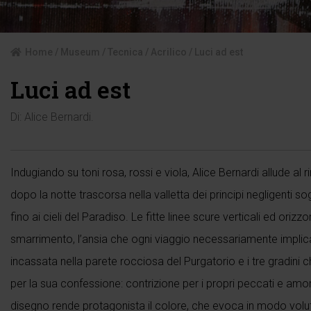
Home
/
Museum
/
Tecnica
/
Acrilico
/ Luci ad est
Luci ad est
Di:
Alice Bernardi
.
Indugiando su toni rosa, rossi e viola, Alice Bernardi allude al
dopo la notte trascorsa nella valletta dei principi negligenti s
fino ai cieli del Paradiso. Le fitte linee scure verticali ed orizz
smarrimento, l’ansia che ogni viaggio necessariamente implica
incassata nella parete rocciosa del Purgatorio e i tre gradini 
per la sua confessione: contrizione per i propri peccati e am
disegno rende protagonista il colore, che evoca in modo voluta