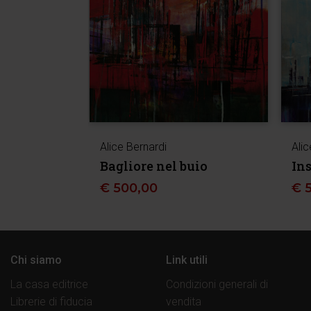
Alice Bernardi
Alic
Bagliore nel buio
Ins
€
500,00
€
Chi siamo
Link utili
La casa editrice
Condizioni generali di
Librerie di fiducia
vendita