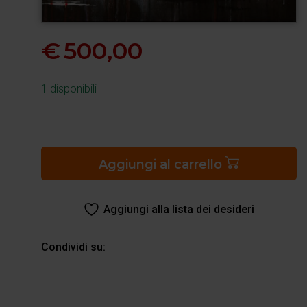
€
500,00
1 disponibili
Luci
ad
est
Aggiungi al carrello
quantità
Aggiungi alla lista dei desideri
Condividi su: