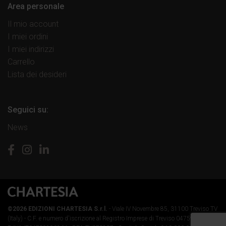
Area personale
Il mio account
I miei ordini
I miei indirizzi
Carrello
Lista dei desideri
Seguici su:
News
©2026 EDIZIONI CHARTESIA S.r.l.
- Viale IV Novembre 85, 31100 Treviso TV
(Italy) -
C.F. e numero d'iscrizione al Registro Imprese di Treviso 04759890264 -