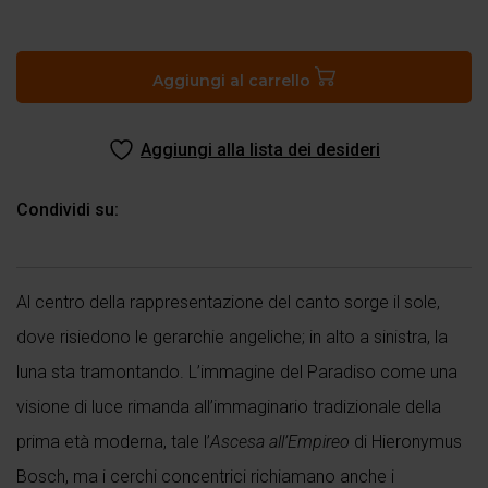
Paradiso
canto
29
Aggiungi al carrello
quantità
Aggiungi alla lista dei desideri
Condividi su:
Al centro della rappresentazione del canto sorge il sole,
dove risiedono le gerarchie angeliche; in alto a sinistra, la
luna sta tramontando. L’immagine del Paradiso come una
visione di luce rimanda all’immaginario tradizionale della
prima età moderna, tale l’
Ascesa all’Empireo
di Hieronymus
Bosch, ma i cerchi concentrici richiamano anche i