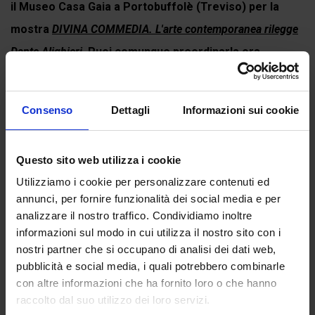
il Museo Casa Gaia a Portobuffolè (Treviso) per la
mostra
DIVINA COMMEDIA. L'arte contemporanea rilegge
Dante Alighieri
. Puoi comunque preordinarla ora.
Consenso
Dettagli
Informazioni sui cookie
Continua a leggere
Questo sito web utilizza i cookie
Utilizziamo i cookie per personalizzare contenuti ed
Recensioni
annunci, per fornire funzionalità dei social media e per
Ancora non ci sono recensioni.
analizzare il nostro traffico. Condividiamo inoltre
informazioni sul modo in cui utilizza il nostro sito con i
Recensisci per primo “Paradiso canto 29”
nostri partner che si occupano di analisi dei dati web,
(Click here to login and review this product)
pubblicità e social media, i quali potrebbero combinarle
con altre informazioni che ha fornito loro o che hanno
raccolto dal suo utilizzo dei loro servizi.