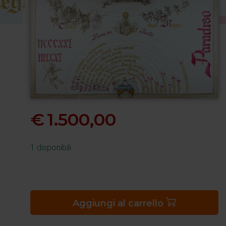
€
1.500,00
1 disponibili
Schema
del
Paradiso
Aggiungi al carrello
quantità