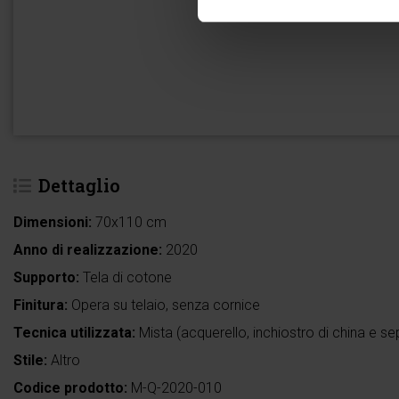
Dettaglio
Dimensioni:
70x110 cm
Anno di realizzazione:
2020
Supporto:
Tela di cotone
Finitura:
Opera su telaio, senza cornice
Tecnica utilizzata:
Mista (acquerello, inchiostro di china e se
Stile:
Altro
Codice prodotto:
M-Q-2020-010