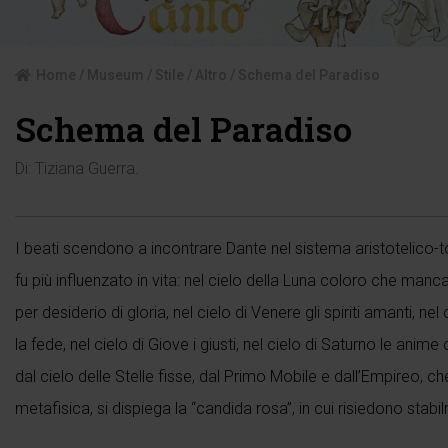
Home
/
Museum
/
Stile
/
Altro
/ Schema del Paradiso
Schema del Paradiso
Di:
Tiziana Guerra
.
I beati scendono a incontrare Dante nel sistema aristotelico-t
fu più influenzato in vita: nel cielo della Luna coloro che manc
per desiderio di gloria, nel cielo di Venere gli spiriti amanti, nel
la fede, nel cielo di Giove i giusti, nel cielo di Saturno le 
dal cielo delle Stelle fisse, dal Primo Mobile e dall’Empireo, che,
metafisica, si dispiega la “candida rosa”, in cui risiedono stabil