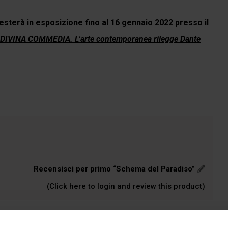
esterà in esposizione fino al 16 gennaio 2022 presso il
DIVINA COMMEDIA. L'arte contemporanea rilegge Dante
Recensisci per primo “Schema del Paradiso”
(Click here to login and review this product)