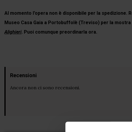
Al momento l'opera non è disponibile per la spedizione. R
Museo Casa Gaia a Portobuffolè (Treviso) per la mostra
Alighieri
. Puoi comunque preordinarla ora.
Recensioni
Ancora non ci sono recensioni.