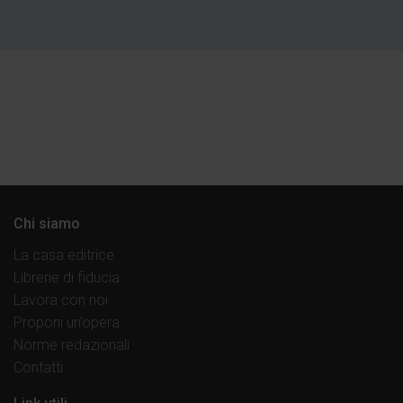
Chi siamo
La casa editrice
Librerie di fiducia
Lavora con noi
Proponi un’opera
Norme redazionali
Contatti