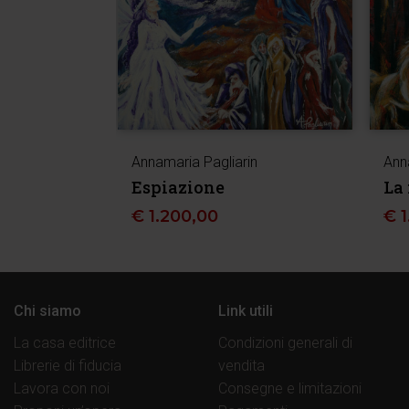
Annamaria Pagliarin
Ann
Espiazione
La 
€
1.200,00
€
Chi siamo
Link utili
La casa editrice
Condizioni generali di
Librerie di fiducia
vendita
Lavora con noi
Consegne e limitazioni