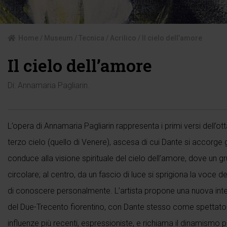
Home
/
Museum
/
Tecnica
/
Acrilico
/ Il cielo dell’amore
Il cielo dell’amore
Di:
Annamaria Pagliarin
.
L’opera di Annamaria Pagliarin rappresenta i primi versi dell’ot
terzo cielo (quello di Venere), ascesa di cui Dante si accorge 
conduce alla visione spirituale del cielo dell’amore, dove un gr
circolare; al centro, da un fascio di luce si sprigiona la voce 
di conoscere personalmente. L’artista propone una nuova inter
del Due-Trecento fiorentino, con Dante stesso come spettatore
influenze più recenti, espressioniste, e richiama il dinamismo p