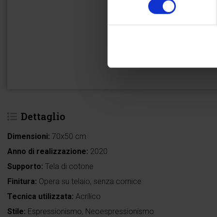
Dettaglio
Dimensioni:
70x50 cm
Anno di realizzazione:
2020
Supporto:
Tela di cotone
Finitura:
Opera su telaio, senza cornice
Tecnica utilizzata:
Acrilico
Stile:
Espressionismo, Neoespressionismo