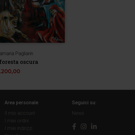
amaria Pagliarin
foresta oscura
1.200,00
Area personale
Seguici su:
Il mio account
News
I miei ordini
I miei indirizzi