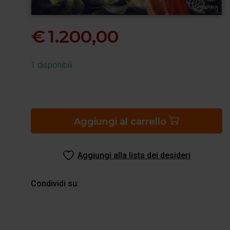
€
1.200,00
1 disponibili
Il
cielo
dell’amore
Aggiungi al carrello
quantità
Aggiungi alla lista dei desideri
Condividi su: