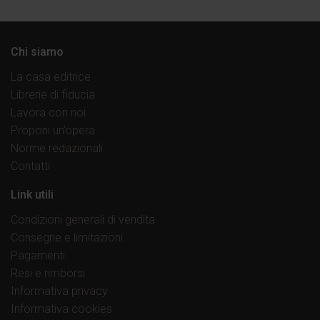
Chi siamo
La casa editrice
Librerie di fiducia
Lavora con noi
Proponi un’opera
Norme redazionali
Contatti
Link utili
Condizioni generali di vendita
Consegne e limitazioni
Pagamenti
Resi e rimborsi
Informativa privacy
Informativa cookies