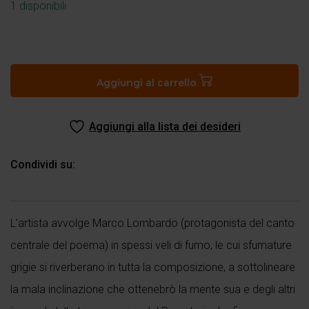
1 disponibili
Canto
XVI
del
Aggiungi al carrello
Purgatorio
quantità
Aggiungi alla lista dei desideri
Condividi su:
L’artista avvolge Marco Lombardo (protagonista del canto
centrale del poema) in spessi veli di fumo, le cui sfumature
grigie si riverberano in tutta la composizione, a sottolineare
la mala inclinazione che ottenebrò la mente sua e degli altri