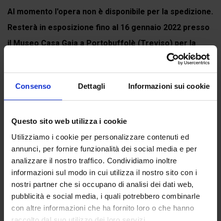
Al momento l'opera non è disponibile per la spedizione.
Resterà in esposizione fino al 16 gennaio 2022 presso
il Museo Casa Gaia a Portobuffolè (Treviso) per la
mostra
DIVINA COMMEDIA. L'arte contemporanea
rilegge...
Consenso
Dettagli
Informazioni sui cookie
Continua a leggere
Questo sito web utilizza i cookie
Utilizziamo i cookie per personalizzare contenuti ed
Recensioni
annunci, per fornire funzionalità dei social media e per
analizzare il nostro traffico. Condividiamo inoltre
Ancora non ci sono recensioni.
informazioni sul modo in cui utilizza il nostro sito con i
nostri partner che si occupano di analisi dei dati web,
Recensisci per primo “Canto XVI del Purgatorio”
pubblicità e social media, i quali potrebbero combinarle
(Click here to login and review this product)
con altre informazioni che ha fornito loro o che hanno
raccolto dal suo utilizzo dei loro servizi.