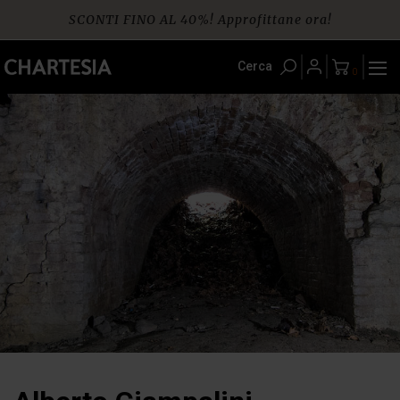
Skip
SCONTI FINO AL 40%! Approfittane ora!
to
content
Spedizione gratuita per ordini da € 60
Cerca
0