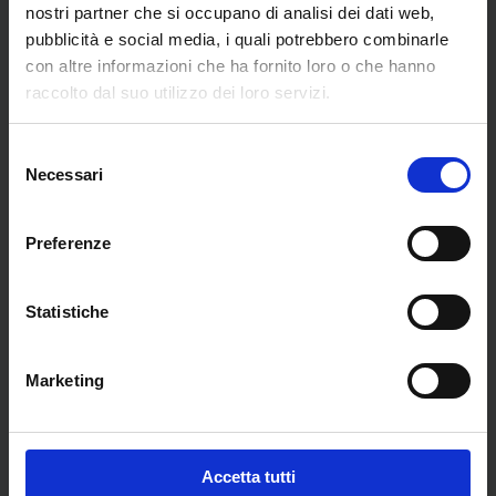
nostri partner che si occupano di analisi dei dati web,
pubblicità e social media, i quali potrebbero combinarle
Libri dell'autore
con altre informazioni che ha fornito loro o che hanno
raccolto dal suo utilizzo dei loro servizi.
Selezione
Necessari
del
consenso
Preferenze
Statistiche
Marketing
Padova sotterranea
€
29,90
Esaurito
Accetta tutti