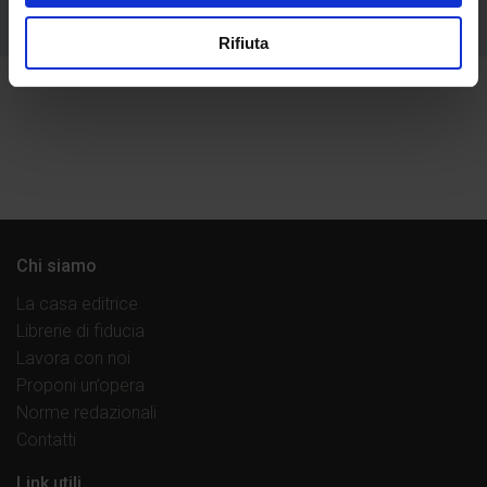
Rifiuta
Chi siamo
La casa editrice
Librerie di fiducia
Lavora con noi
Proponi un’opera
Norme redazionali
Contatti
Link utili