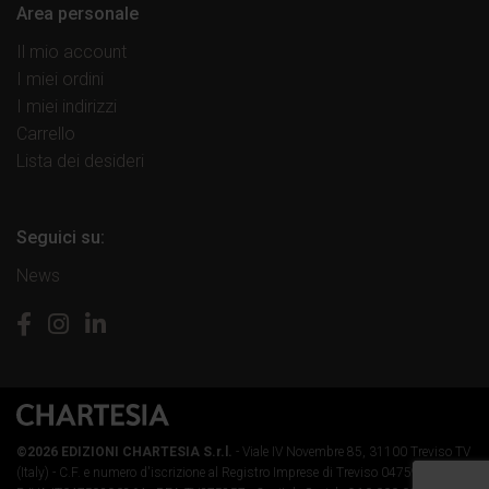
Area personale
Il mio account
I miei ordini
I miei indirizzi
Carrello
Lista dei desideri
Seguici su:
News
©2026 EDIZIONI CHARTESIA S.r.l.
- Viale IV Novembre 85, 31100 Treviso TV
(Italy) -
C.F. e numero d'iscrizione al Registro Imprese di Treviso 04759890264 -