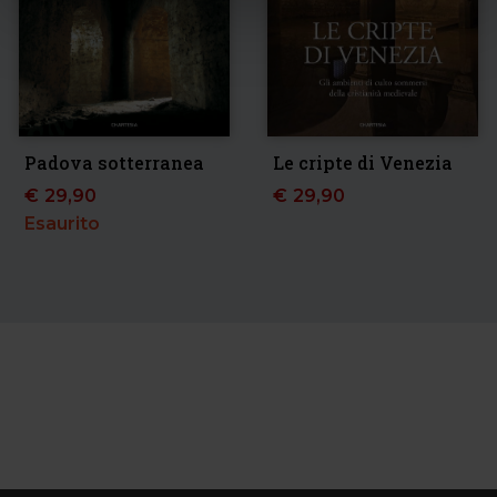
Padova sotterranea
Le cripte di Venezia
€
29,90
€
29,90
Esaurito