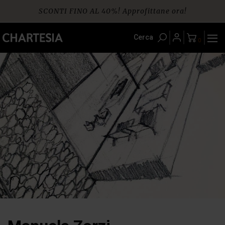
Skip
SCONTI FINO AL 40%! Approfittane ora!
to
content
Spedizione gratuita per ordini da € 60
Cerca
0