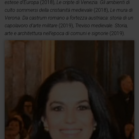
estese d’Europa
(2018),
Le cripte di Venezia. Gli ambienti di
culto sommersi della cristianità medievale
(2018),
Le mura di
Verona. Da castrum romano a fortezza austriaca: storia di un
capolavoro d’arte militare
(2019),
Treviso medievale. Storia,
arte e architettura nell’epoca di comuni e signorie
(2019).