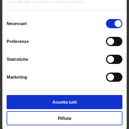
raccolto dal suo utilizzo dei loro servizi.
(Click here to login and review this product)
Selezione
Necessari
del
consenso
Preferenze
Statistiche
Marketing
Accetta tutti
Rifiuta
Leggi il sommario