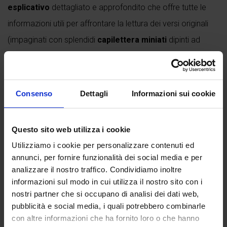
esplicativo
dettagliato e approfondito che offre tutte le
informazioni utili per affrontare la lettura dei versi originali
(impaginati con splendidi
capilettera miniati
dipinti ad
acquerello e matita) in completa autonomia, senza la
necessità di ulteriori commenti o parafrasi. L'autorevole
"Introduzione al poema" e...
Consenso
Dettagli
Informazioni sui cookie
Continua a leggere
Questo sito web utilizza i cookie
Utilizziamo i cookie per personalizzare contenuti ed
annunci, per fornire funzionalità dei social media e per
Recensioni
analizzare il nostro traffico. Condividiamo inoltre
informazioni sul modo in cui utilizza il nostro sito con i
Ancora non ci sono recensioni.
nostri partner che si occupano di analisi dei dati web,
Recensisci per primo “Divina Commedia – Paradiso”
pubblicità e social media, i quali potrebbero combinarle
con altre informazioni che ha fornito loro o che hanno