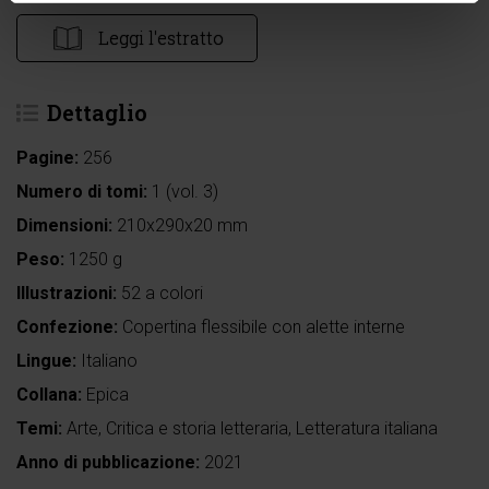
Leggi l'estratto
Dettaglio
Pagine:
256
Numero di tomi:
1 (vol. 3)
Dimensioni:
210x290x20 mm
Peso:
1250 g
Illustrazioni:
52 a colori
Confezione:
Copertina flessibile con alette interne
Lingue:
Italiano
Collana:
Epica
Temi:
Arte
,
Critica e storia letteraria
,
Letteratura italiana
Anno di pubblicazione:
2021