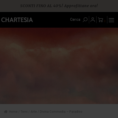
Skip
SCONTI FINO AL 40%! Approfittane ora!
to
content
Spedizione gratuita per ordini da € 60
Cerca
0
Home
/
Temi
/
Arte
/ Divina Commedia – Paradiso