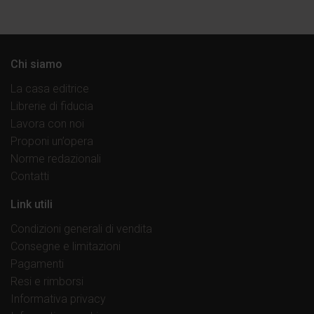
Chi siamo
La casa editrice
Librerie di fiducia
Lavora con noi
Proponi un’opera
Norme redazionali
Contatti
Link utili
Condizioni generali di vendita
Consegne e limitazioni
Pagamenti
Resi e rimborsi
Informativa privacy