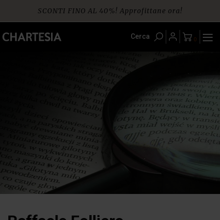
Skip
SCONTI FINO AL 40%! Approfittane ora!
to
content
Spedizione gratuita per ordini da € 60
Cerca
0