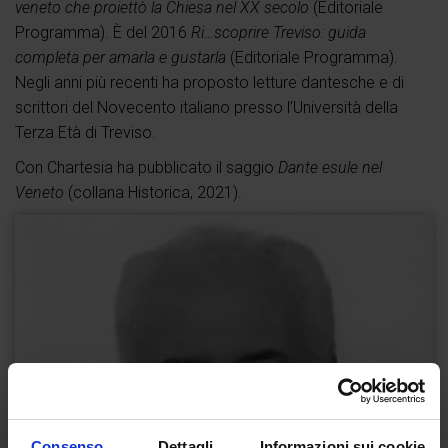
veneto che proiettò la Chiesa nel XX secolo
(Editoriale
Programma). È del 2016
Ri…scoprire Treviso: guida
completa per amarla e gustarla
(Editoriale Programma).
Negli anni più recenti ha proposto letture dantesche e di
scrittori del Novecento italiano presso l’Università della
Terza Età di Treviso.
Con Chartesia ha pubblicato il saggio
Dante esule nel
Veneto
(collana Historica, 2021).
Consenso
Dettagli
Informazioni sui cookie