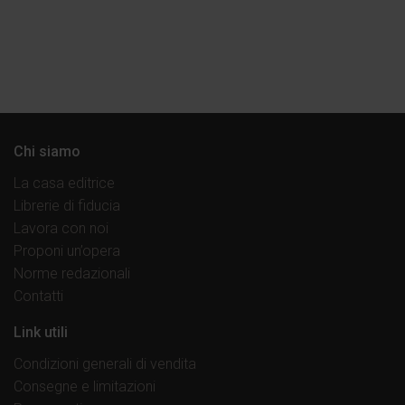
Chi siamo
La casa editrice
Librerie di fiducia
Lavora con noi
Proponi un’opera
Norme redazionali
Contatti
Link utili
Condizioni generali di vendita
Consegne e limitazioni