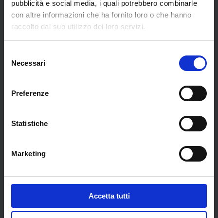
pubblicità e social media, i quali potrebbero combinarle
con altre informazioni che ha fornito loro o che hanno
raccolto dal suo utilizzo dei loro servizi.
Selezione
Necessari
del
consenso
Preferenze
Arrivo a Mauthausen.
Schiavi ad Amburgo.
I lager, la cava, il
Deportazione e
castello
sfruttamento per il
Statistiche
Terzo Reich
€
21,00
€
20,00
Marketing
Accetta tutti