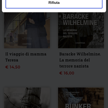
Rifiuta
Il viaggio di mamma
Baracke Wilhelmine.
Teresa
La memoria del
terrore nazista
€
14,50
€
16,00