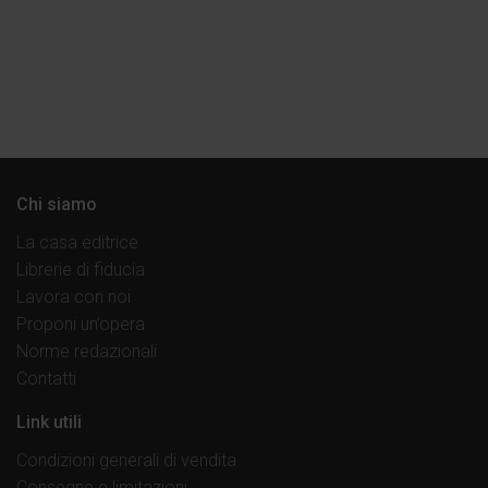
Chi siamo
La casa editrice
Librerie di fiducia
Lavora con noi
Proponi un’opera
Norme redazionali
Contatti
Link utili
Condizioni generali di vendita
Consegne e limitazioni