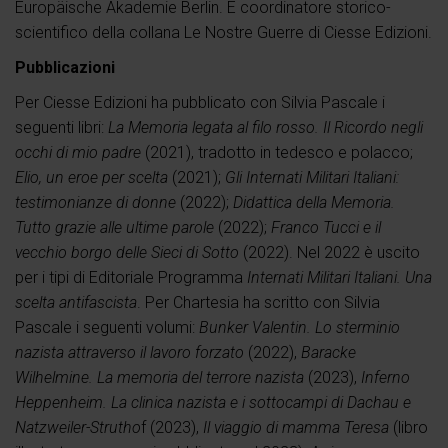
Europäische Akademie Berlin. È coordinatore storico-
scientifico della collana Le Nostre Guerre di Ciesse Edizioni.
Pubblicazioni
Per Ciesse Edizioni ha pubblicato con Silvia Pascale i
seguenti libri:
La Memoria legata al filo rosso. Il Ricordo negli
occhi di mio padre
(2021), tradotto in tedesco e polacco;
Elio, un eroe per scelta
(2021);
Gli Internati Militari Italiani:
testimonianze di donne
(2022);
Didattica della Memoria.
Tutto grazie alle ultime parole
(2022);
Franco Tucci e il
vecchio borgo delle Sieci di Sotto
(2022). Nel 2022 è uscito
per i tipi di Editoriale Programma
Internati Militari Italiani. Una
scelta antifascista
. Per Chartesia ha scritto con Silvia
Pascale i seguenti volumi:
Bunker Valentin. Lo sterminio
nazista attraverso il lavoro forzato
(2022),
Baracke
Wilhelmine. La memoria del terrore nazista
(2023),
Inferno
Heppenheim. La clinica nazista e i sottocampi di Dachau e
Natzweiler-Strutho
f (2023),
Il viaggio di mamma Teresa
(libro